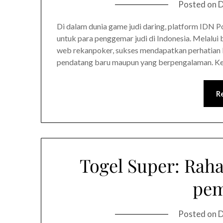
Posted on
D
Di dalam dunia game judi daring, platform IDN Pok
untuk para penggemar judi di Indonesia. Melalui
web rekanpoker, sukses mendapatkan perhatian 
pendatang baru maupun yang berpengalaman. Keb
R
Togel Super: Raha
pe
Posted on
D