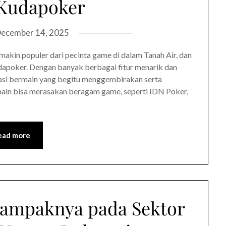
 Kudapoker
ecember 14, 2025
akin populer dari pecinta game di dalam Tanah Air, dan
dapoker. Dengan banyak berbagai fitur menarik dan
asi bermain yang begitu menggembirakan serta
ain bisa merasakan beragam game, seperti IDN Poker,
ead more
Dampaknya pada Sektor