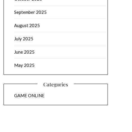
September 2025
August 2025
July 2025
June 2025
May 2025
Categories
GAME ONLINE