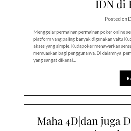
IDN di
Posted on
D
Menggelar permainan permainan poker online sem
platform yang paling banyak digunakan yaitu Ku
akses yang simple, Kudapoker menawarkan sens
memuaskan bagi penggunanya. Di dalamnya, pem
yang sangat dikenal…
R
Maha 4D|dan juga 