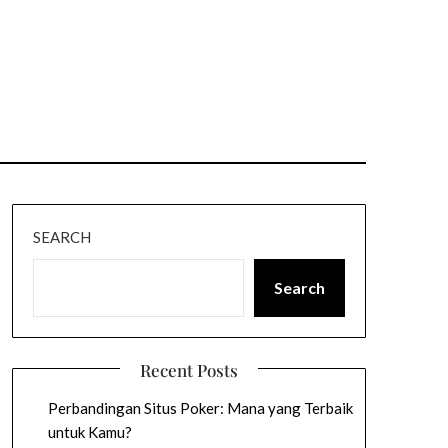
SEARCH
Search
Recent Posts
Perbandingan Situs Poker: Mana yang Terbaik
untuk Kamu?