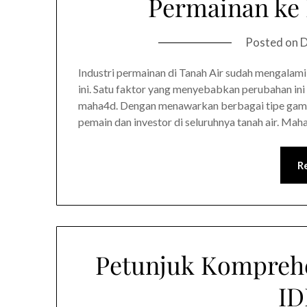
Permainan ke 
Posted on
D
Industri permainan di Tanah Air sudah mengalami
ini. Satu faktor yang menyebabkan perubahan ini
maha4d. Dengan menawarkan berbagai tipe game 
pemain dan investor di seluruhnya tanah air. Mah
R
Petunjuk Komprehen
ID