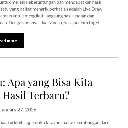
ra untuk meraih keberuntungan dan mendapatkan hasil
satu yang paling menarik perhatian adalah Live Draw
main untuk mengikuti langsung hasil undian dan
cau. Dengan adanya Live Macau, para pecinta togel…
ead more
: Apa yang Bisa Kita
i Hasil Terbaru?
January 27, 2026
has, terlebih lagi ketika kita melihat perkembangan dari