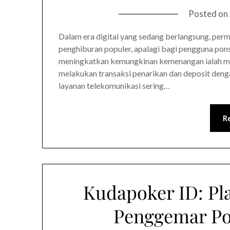
Posted on
Dalam era digital yang sedang berlangsung, perm
penghiburan populer, apalagi bagi pengguna pon
meningkatkan kemungkinan kemenangan ialah me
melakukan transaksi penarikan dan deposit deng
layanan telekomunikasi sering…
R
Kudapoker ID: Pl
Penggemar Pok