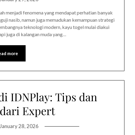
udah menjadi fenomena yang mendapat perhatian banyak
enguji nasib, namun juga memadukan kemampuan strategi
kembangnya teknologi modern, kayu togel mulai diakui
etapi juga di kalangan muda yang…
ead more
i IDNPlay: Tips dan
 dari Expert
January 28, 2026