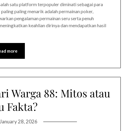
alah satu platform terpopuler diminati sebagai para
 paling paling menarik adalah permainan poker,
warkan pengalaman permainan seru serta penuh
 meningkatkan keahlian dirinya dan mendapatkan hasil
ead more
ri Warga 88: Mitos atau
u Fakta?
January 28, 2026