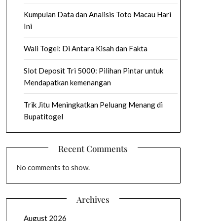
Kumpulan Data dan Analisis Toto Macau Hari
Ini
Wali Togel: Di Antara Kisah dan Fakta
Slot Deposit Tri 5000: Pilihan Pintar untuk
Mendapatkan kemenangan
Trik Jitu Meningkatkan Peluang Menang di
Bupatitogel
Recent Comments
No comments to show.
Archives
August 2026