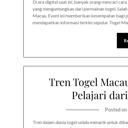
Di era digital saat ini, banyak orang mencari ca
yang menguntungkan dari permainan togel. Salah 
Macau. Event ini memberikan kesempatan bagi pe
mendapatkan informasi terkini seputar Togel Ma
R
Tren Togel Macau
Pelajari dar
Posted on
Tren dalam dunia togel selalu menarik untuk diba