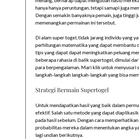
menang, berharap dapat mengubah nasib mereka 
hanya hanya peruntungan, tetapi samapi juga meme
Dengan semakin banyaknya pemain, juga tinggi ju
memenangkan permainan ini tersebut.
Di alam super togel, tidak jarang individu yang 
perhitungan matematika yang dapat membantu da
tips yang dapat dapat meningkatkan peluang me
beberapa rahasia di balik supertogel, dimulai dar
para berpengalaman. Mari klik untuk menyusuri s
langkah-langkah langkah-langkah yang bisa me
Strategi Bermain Supertogel
Untuk mendapatkan hasil yang baik dalam permai
efektif. Salah satu metode yang dapat diaplikasi
pada hasil sebelum. Dengan cara memperhatikan po
probabilitas mereka dalam menentukan angka ya
lagi undian berikutnya.