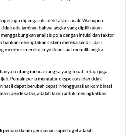
togel juga dipengaruhi oleh faktor acak. Walaupun
idak ada jaminan bahwa angka yang dipilih akan
enggabungkan analisis pola dengan intuisi dan faktor
 bahkan menciptakan sistem mereka sendiri dari
ng memberi mereka keyakinan saat memilih angka.
anya tentang mencari angka yang tepat, tetapi juga
ak. Pemain perlu mengatur ekspektasi dan tidak
 dan hasil dapat berubah cepat. Menggunakan kombinasi
as dalam pendekatan, adalah kunci untuk meningkatkan
adi pemain dalam permainan supertogel adalah