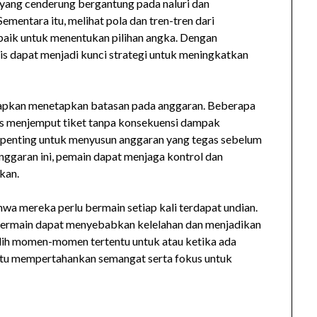
yang cenderung bergantung pada naluri dan
ementara itu, melihat pola dan tren-tren dari
ik untuk menentukan pilihan angka. Dengan
ris dapat menjadi kunci strategi untuk meningkatkan
etapkan menetapkan batasan pada anggaran. Beberapa
s menjemput tiket tanpa konsekuensi dampak
gga penting untuk menyusun anggaran yang tegas sebelum
nggaran ini, pemain dapat menjaga kontrol dan
kan.
hwa mereka perlu bermain setiap kali terdapat undian.
k bermain dapat menyebabkan kelelahan dan menjadikan
pilih momen-momen tertentu untuk atau ketika ada
ntu mempertahankan semangat serta fokus untuk