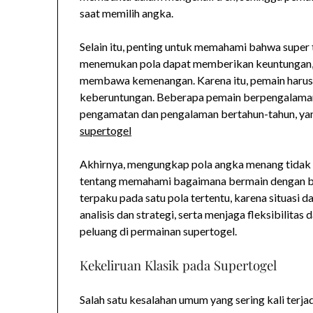
saat memilih angka.
Selain itu, penting untuk memahami bahwa super 
menemukan pola dapat memberikan keuntungan, t
membawa kemenangan. Karena itu, pemain harus m
keberuntungan. Beberapa pemain berpengalaman
pengamatan dan pengalaman bertahun-tahun, ya
supertogel
Akhirnya, mengungkap pola angka menang tidak h
tentang memahami bagaimana bermain dengan bij
terpaku pada satu pola tertentu, karena situasi
analisis dan strategi, serta menjaga fleksibilit
peluang di permainan supertogel.
Kekeliruan Klasik pada Supertogel
Salah satu kesalahan umum yang sering kali terj