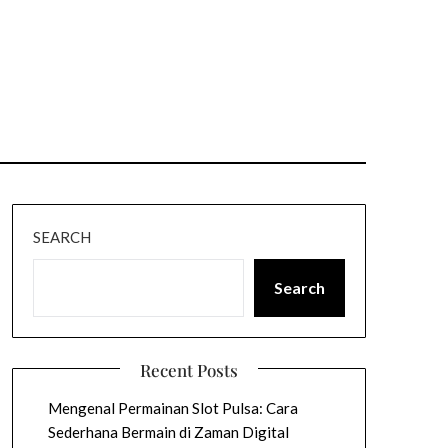
SEARCH
Search
Recent Posts
Mengenal Permainan Slot Pulsa: Cara
Sederhana Bermain di Zaman Digital