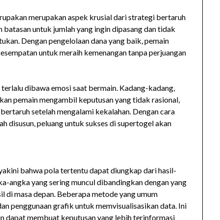
rupakan merupakan aspek krusial dari strategi bertaruh
 batasan untuk jumlah yang ingin dipasang dan tidak
tukan. Dengan pengelolaan dana yang baik, pemain
kesempatan untuk meraih kemenangan tanpa perjuangan
ak terlalu dibawa emosi saat bermain. Kadang-kadang,
an pemain mengambil keputusan yang tidak rasional,
 bertaruh setelah mengalami kekalahan. Dengan cara
ah disusun, peluang untuk sukses di supertogel akan
kini bahwa pola tertentu dapat diungkap dari hasil-
ngka-angka yang sering muncul dibandingkan dengan yang
sil di masa depan. Beberapa metode yang umum
dan penggunaan grafik untuk memvisualisasikan data. Ini
n dapat membuat keputusan yang lebih terinformasi