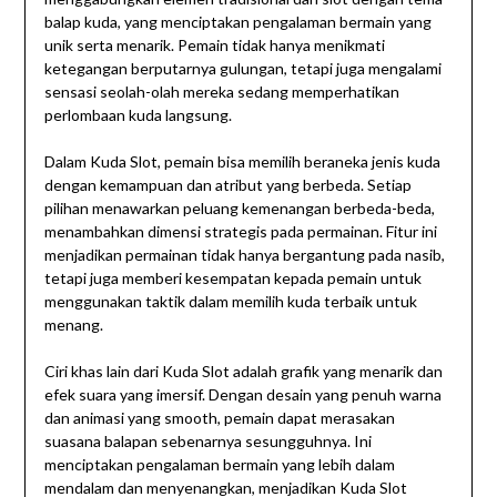
balap kuda, yang menciptakan pengalaman bermain yang
unik serta menarik. Pemain tidak hanya menikmati
ketegangan berputarnya gulungan, tetapi juga mengalami
sensasi seolah-olah mereka sedang memperhatikan
perlombaan kuda langsung.
Dalam Kuda Slot, pemain bisa memilih beraneka jenis kuda
dengan kemampuan dan atribut yang berbeda. Setiap
pilihan menawarkan peluang kemenangan berbeda-beda,
menambahkan dimensi strategis pada permainan. Fitur ini
menjadikan permainan tidak hanya bergantung pada nasib,
tetapi juga memberi kesempatan kepada pemain untuk
menggunakan taktik dalam memilih kuda terbaik untuk
menang.
Ciri khas lain dari Kuda Slot adalah grafik yang menarik dan
efek suara yang imersif. Dengan desain yang penuh warna
dan animasi yang smooth, pemain dapat merasakan
suasana balapan sebenarnya sesungguhnya. Ini
menciptakan pengalaman bermain yang lebih dalam
mendalam dan menyenangkan, menjadikan Kuda Slot