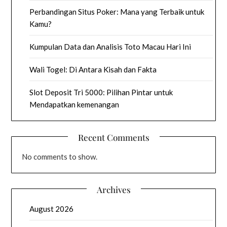
Perbandingan Situs Poker: Mana yang Terbaik untuk
Kamu?
Kumpulan Data dan Analisis Toto Macau Hari Ini
Wali Togel: Di Antara Kisah dan Fakta
Slot Deposit Tri 5000: Pilihan Pintar untuk
Mendapatkan kemenangan
Recent Comments
No comments to show.
Archives
August 2026