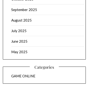
September 2025
August 2025
July 2025
June 2025
May 2025
Categories
GAME ONLINE