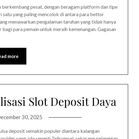
in berkembang pesat, dengan beragam platform dan tipe
 satu yang paling mencolok di antara para bettor
 yang menawarkan pengalaman taruhan yang tidak hanya
r bagi para pemain untuk meraih kemenangan. Gagasan
ead more
isasi Slot Deposit Daya
ecember 30, 2025
ulsa deposit semakin populer diantara kalangan
rovider yang ada seperti Telkomsel, sekarang pelanggan