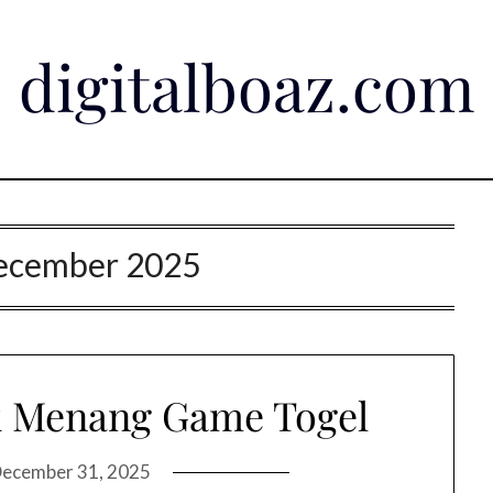
digitalboaz.com
ecember 2025
uk Menang Game Togel
ecember 31, 2025