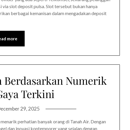
ia slot deposit pulsa. Slot tersebut bukan hanya
erikan berbagai kemanisan dalam mengadakan deposit
ead more
n Berdasarkan Numerik
aya Terkini
ecember 29, 2025
g menarik perhatian banyak orang di Tanah Air. Dengan
gel dan inovasi kontemporer yang sejalan dengan