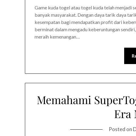
Game kuda togel atau togel kuda telah menjadi s
banyak masyarakat. Dengan daya tarik daya tari
kesempatan bagi mendapatkan profit dari keberu
berminat dalam mengadu keberuntungan sendiri,
meraih kemenangan…
R
Memahami SuperTog
Era
Posted on
D