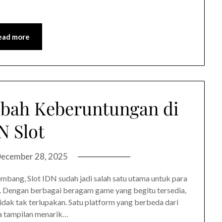
ead more
bah Keberuntungan di
N Slot
ecember 28, 2025
embang, Slot IDN sudah jadi salah satu utama untuk para
. Dengan berbagai beragam game yang begitu tersedia,
dak tak terlupakan. Satu platform yang berbeda dari
na tampilan menarik…