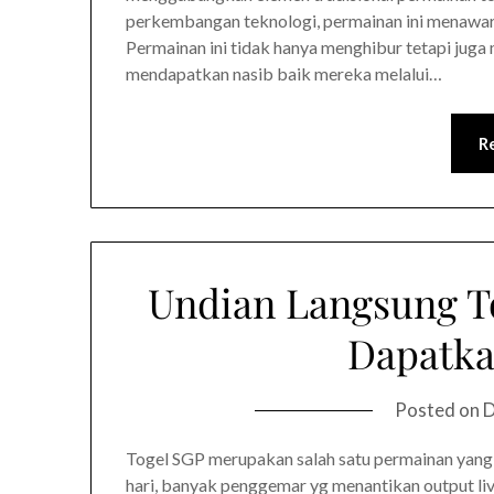
perkembangan teknologi, permainan ini menawar
Permainan ini tidak hanya menghibur tetapi jug
mendapatkan nasib baik mereka melalui…
R
Undian Langsung To
Dapatka
Posted on
D
Togel SGP merupakan salah satu permainan yang a
hari, banyak penggemar yg menantikan output li