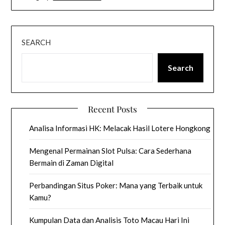
SEARCH
Search
Recent Posts
Analisa Informasi HK: Melacak Hasil Lotere Hongkong
Mengenal Permainan Slot Pulsa: Cara Sederhana
Bermain di Zaman Digital
Perbandingan Situs Poker: Mana yang Terbaik untuk
Kamu?
Kumpulan Data dan Analisis Toto Macau Hari Ini