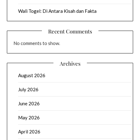
Wali Togel: Di Antara Kisah dan Fakta
Recent Comments
No comments to show.
Archives
August 2026
July 2026
June 2026
May 2026
April 2026