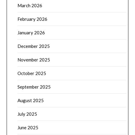
March 2026
February 2026
January 2026
December 2025
November 2025
October 2025
September 2025
August 2025
July 2025
June 2025