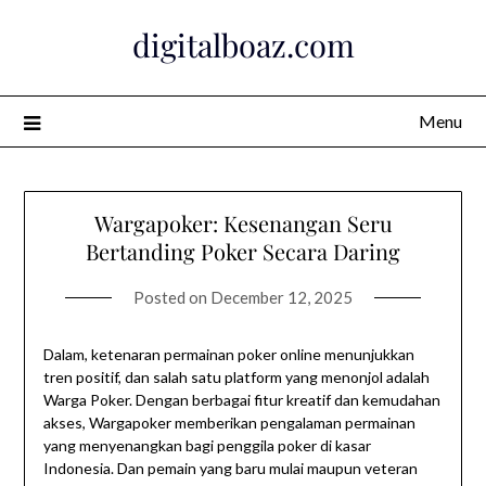
Skip
digitalboaz.com
to
content
Menu
Wargapoker: Kesenangan Seru
Bertanding Poker Secara Daring
Posted on
December 12, 2025
Dalam, ketenaran permainan poker online menunjukkan
tren positif, dan salah satu platform yang menonjol adalah
Warga Poker. Dengan berbagai fitur kreatif dan kemudahan
akses, Wargapoker memberikan pengalaman permainan
yang menyenangkan bagi penggila poker di kasar
Indonesia. Dan pemain yang baru mulai maupun veteran