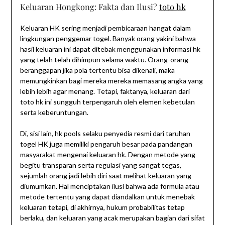
Keluaran Hongkong: Fakta dan Ilusi?
toto hk
Keluaran HK sering menjadi pembicaraan hangat dalam
lingkungan penggemar togel. Banyak orang yakini bahwa
hasil keluaran ini dapat ditebak menggunakan informasi hk
yang telah telah dihimpun selama waktu. Orang-orang
beranggapan jika pola tertentu bisa dikenali, maka
memungkinkan bagi mereka mereka memasang angka yang
lebih lebih agar menang. Tetapi, faktanya, keluaran dari
toto hk ini sungguh terpengaruh oleh elemen kebetulan
serta keberuntungan.
Di, sisi lain, hk pools selaku penyedia resmi dari taruhan
togel HK juga memiliki pengaruh besar pada pandangan
masyarakat mengenai keluaran hk. Dengan metode yang
begitu transparan serta regulasi yang sangat tegas,
sejumlah orang jadi lebih diri saat melihat keluaran yang
diumumkan. Hal menciptakan ilusi bahwa ada formula atau
metode tertentu yang dapat diandalkan untuk menebak
keluaran tetapi, di akhirnya, hukum probabilitas tetap
berlaku, dan keluaran yang acak merupakan bagian dari sifat