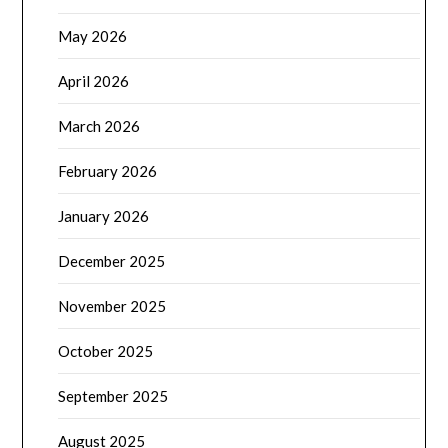
May 2026
April 2026
March 2026
February 2026
January 2026
December 2025
November 2025
October 2025
September 2025
August 2025