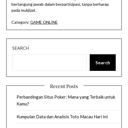
bertangung jawab dalam berpartisipasi, tanpa berharap
pada mukjizat.
Category:
GAME ONLINE
SEARCH
Search
Recent Posts
Perbandingan Situs Poker: Mana yang Terbaik untuk
Kamu?
Kumpulan Data dan Analisis Toto Macau Hari Ini