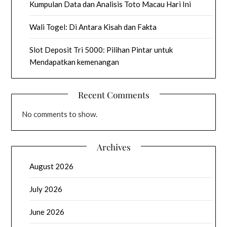
Kumpulan Data dan Analisis Toto Macau Hari Ini
Wali Togel: Di Antara Kisah dan Fakta
Slot Deposit Tri 5000: Pilihan Pintar untuk
Mendapatkan kemenangan
Recent Comments
No comments to show.
Archives
August 2026
July 2026
June 2026