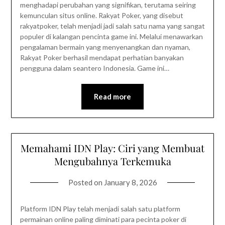
menghadapi perubahan yang signifikan, terutama seiring
kemunculan situs online. Rakyat Poker, yang disebut
rakyatpoker, telah menjadi jadi salah satu nama yang sangat
populer di kalangan pencinta game ini. Melalui menawarkan
pengalaman bermain yang menyenangkan dan nyaman,
Rakyat Poker berhasil mendapat perhatian banyakan
pengguna dalam seantero Indonesia. Game ini…
Read more
Memahami IDN Play: Ciri yang Membuat
Mengubahnya Terkemuka
Posted on
January 8, 2026
Platform IDN Play telah menjadi salah satu platform
permainan online paling diminati para pecinta poker di