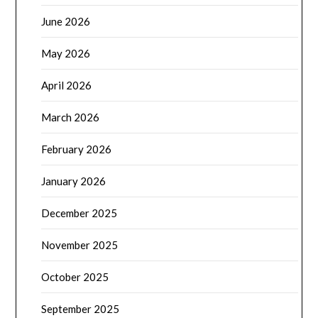
June 2026
May 2026
April 2026
March 2026
February 2026
January 2026
December 2025
November 2025
October 2025
September 2025