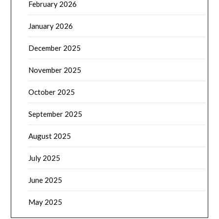
February 2026
January 2026
December 2025
November 2025
October 2025
September 2025
August 2025
July 2025
June 2025
May 2025