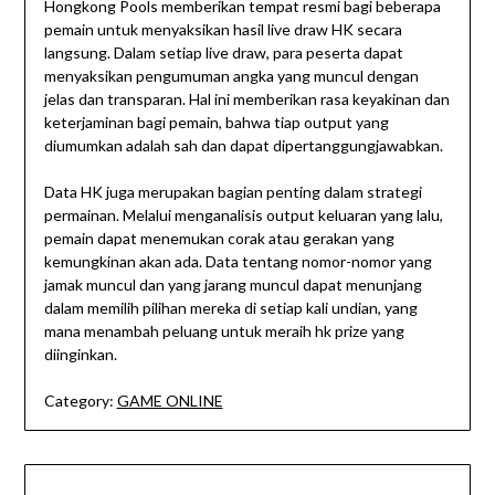
Hongkong Pools memberikan tempat resmi bagi beberapa
pemain untuk menyaksikan hasil live draw HK secara
langsung. Dalam setiap live draw, para peserta dapat
menyaksikan pengumuman angka yang muncul dengan
jelas dan transparan. Hal ini memberikan rasa keyakinan dan
keterjaminan bagi pemain, bahwa tiap output yang
diumumkan adalah sah dan dapat dipertanggungjawabkan.
Data HK juga merupakan bagian penting dalam strategi
permainan. Melalui menganalisis output keluaran yang lalu,
pemain dapat menemukan corak atau gerakan yang
kemungkinan akan ada. Data tentang nomor-nomor yang
jamak muncul dan yang jarang muncul dapat menunjang
dalam memilih pilihan mereka di setiap kali undian, yang
mana menambah peluang untuk meraih hk prize yang
diinginkan.
Category:
GAME ONLINE