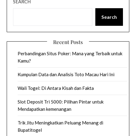
SEARCH
Search
Recent Posts
Perbandingan Situs Poker: Mana yang Terbaik untuk
Kamu?
Kumpulan Data dan Analisis Toto Macau Hari Ini
Wali Togel: Di Antara Kisah dan Fakta
Slot Deposit Tri 5000: Pilihan Pintar untuk
Mendapatkan kemenangan
Trik Jitu Meningkatkan Peluang Menang di
Bupatitogel