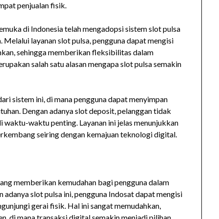
pat penjualan fisik.
kemuka di Indonesia telah mengadopsi sistem slot pulsa
Melalui layanan slot pulsa, pengguna dapat mengisi
nkan, sehingga memberikan fleksibilitas dalam
rupakan salah satu alasan mengapa slot pulsa semakin
n dari sistem ini, di mana pengguna dapat menyimpan
tuhan. Dengan adanya slot deposit, pelanggan tidak
di waktu-waktu penting. Layanan ini jelas menunjukkan
rkembang seiring dengan kemajuan teknologi digital.
si yang memberikan kemudahan bagi pengguna dalam
 adanya slot pulsa ini, pengguna Indosat dapat mengisi
ngunjungi gerai fisik. Hal ini sangat memudahkan,
en, di mana transaksi digital semakin menjadi pilihan