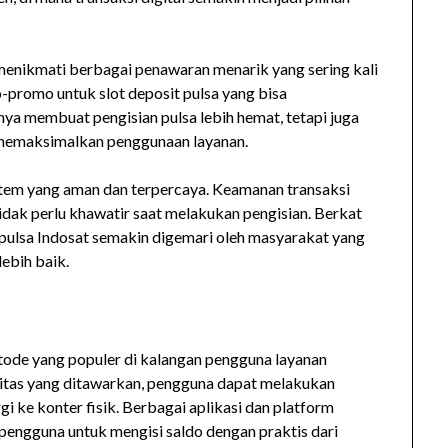
 menikmati berbagai penawaran menarik yang sering kali
-promo untuk slot deposit pulsa yang bisa
nya membuat pengisian pulsa lebih hemat, tetapi juga
memaksimalkan penggunaan layanan.
sistem yang aman dan terpercaya. Keamanan transaksi
tidak perlu khawatir saat melakukan pengisian. Berkat
pulsa Indosat semakin digemari oleh masyarakat yang
ebih baik.
etode yang populer di kalangan pengguna layanan
litas yang ditawarkan, pengguna dapat melakukan
gi ke konter fisik. Berbagai aplikasi dan platform
 pengguna untuk mengisi saldo dengan praktis dari