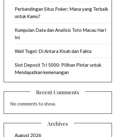
Perbandingan Situs Poker: Mana yang Terbaik
untuk Kamu?
Kumpulan Data dan Analisis Toto Macau Hari
Ini
Wali Togel: Di Antara Kisah dan Fakta
Slot Deposit Tri 5000: Pilihan Pintar untuk
Mendapatkan kemenangan
Recent Comments
No comments to show.
Archives
August 2026