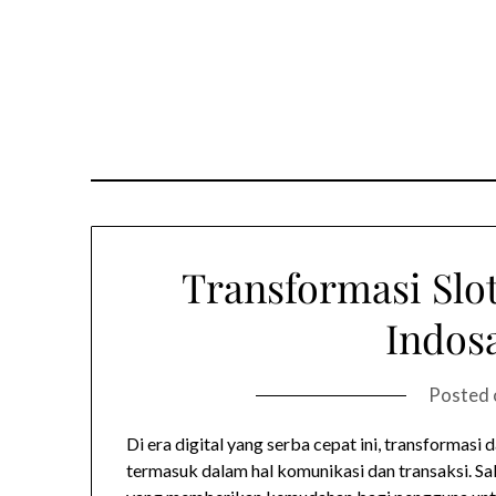
Skip
to
content
Transformasi Slot 
Indosa
Posted
Di era digital yang serba cepat ini, transformasi
termasuk dalam hal komunikasi dan transaksi. Sal