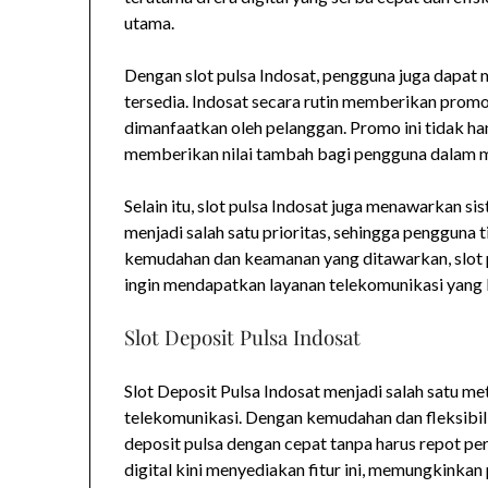
utama.
Dengan slot pulsa Indosat, pengguna juga dapat
tersedia. Indosat secara rutin memberikan promo
dimanfaatkan oleh pelanggan. Promo ini tidak ha
memberikan nilai tambah bagi pengguna dalam 
Selain itu, slot pulsa Indosat juga menawarkan 
menjadi salah satu prioritas, sehingga pengguna 
kemudahan dan keamanan yang ditawarkan, slot 
ingin mendapatkan layanan telekomunikasi yang l
Slot Deposit Pulsa Indosat
Slot Deposit Pulsa Indosat menjadi salah satu m
telekomunikasi. Dengan kemudahan dan fleksibi
deposit pulsa dengan cepat tanpa harus repot per
digital kini menyediakan fitur ini, memungkinkan