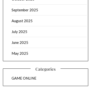
September 2025
August 2025
July 2025
June 2025
May 2025
Categories
GAME ONLINE