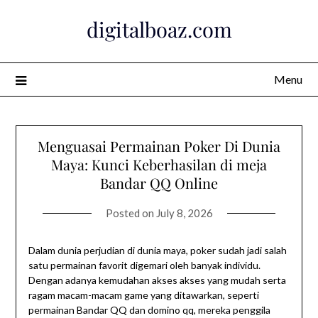
Skip
digitalboaz.com
to
content
Menu
Menguasai Permainan Poker Di Dunia
Maya: Kunci Keberhasilan di meja
Bandar QQ Online
Posted on
July 8, 2026
Dalam dunia perjudian di dunia maya, poker sudah jadi salah
satu permainan favorit digemari oleh banyak individu.
Dengan adanya kemudahan akses akses yang mudah serta
ragam macam-macam game yang ditawarkan, seperti
permainan Bandar QQ dan domino qq, mereka penggila