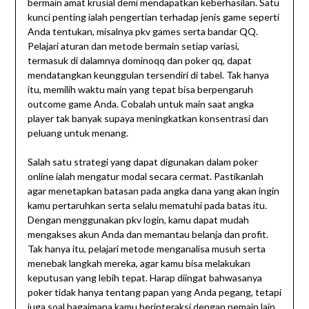
bermain amat krusial demi mendapatkan keberhasilan. Satu
kunci penting ialah pengertian terhadap jenis game seperti
Anda tentukan, misalnya pkv games serta bandar QQ.
Pelajari aturan dan metode bermain setiap variasi,
termasuk di dalamnya dominoqq dan poker qq, dapat
mendatangkan keunggulan tersendiri di tabel. Tak hanya
itu, memilih waktu main yang tepat bisa berpengaruh
outcome game Anda. Cobalah untuk main saat angka
player tak banyak supaya meningkatkan konsentrasi dan
peluang untuk menang.
Salah satu strategi yang dapat digunakan dalam poker
online ialah mengatur modal secara cermat. Pastikanlah
agar menetapkan batasan pada angka dana yang akan ingin
kamu pertaruhkan serta selalu mematuhi pada batas itu.
Dengan menggunakan pkv login, kamu dapat mudah
mengakses akun Anda dan memantau belanja dan profit.
Tak hanya itu, pelajari metode menganalisa musuh serta
menebak langkah mereka, agar kamu bisa melakukan
keputusan yang lebih tepat. Harap diingat bahwasanya
poker tidak hanya tentang papan yang Anda pegang, tetapi
juga soal bagaimana kamu berinteraksi dengan pemain lain.