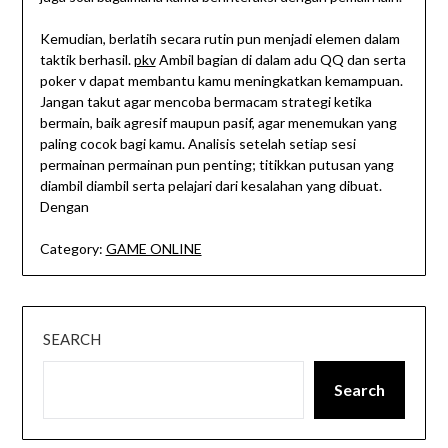
Kemudian, berlatih secara rutin pun menjadi elemen dalam
taktik berhasil.
pkv
Ambil bagian di dalam adu QQ dan serta
poker v dapat membantu kamu meningkatkan kemampuan.
Jangan takut agar mencoba bermacam strategi ketika
bermain, baik agresif maupun pasif, agar menemukan yang
paling cocok bagi kamu. Analisis setelah setiap sesi
permainan permainan pun penting; titikkan putusan yang
diambil diambil serta pelajari dari kesalahan yang dibuat.
Dengan
Category:
GAME ONLINE
SEARCH
Search