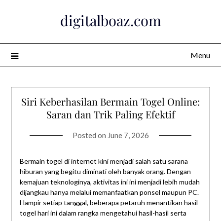
Skip
digitalboaz.com
to
content
Menu
Siri Keberhasilan Bermain Togel Online:
Saran dan Trik Paling Efektif
Posted on
June 7, 2026
Bermain togel di internet kini menjadi salah satu sarana
hiburan yang begitu diminati oleh banyak orang. Dengan
kemajuan teknologinya, aktivitas ini ini menjadi lebih mudah
dijangkau hanya melalui memanfaatkan ponsel maupun PC.
Hampir setiap tanggal, beberapa petaruh menantikan hasil
togel hari ini dalam rangka mengetahui hasil-hasil serta