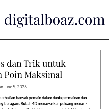
digitalboaz.com
s dan Trik untuk
 Poin Maksimal
on
June 5, 2026
perhatian banyak pemain dalam dunia permainan dan
 yang beragam, Rubah 4D menawarkan peluang menarik