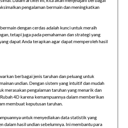
imal. Dalam artikel ini, kita akan menjelajahi berbagai
maksimalkan pengalaman bermain dan meningkatkan
bermain dengan cerdas adalah kunci untuk meraih
gan, tetapi juga pada pemahaman dan strategi yang
f yang dapat Anda terapkan agar dapat memperoleh hasil
arkan berbagai jenis taruhan dan peluang untuk
ainan undian. Dengan sistem yang intuitif dan mudah
k merasakan pengalaman taruhan yang menarik dan
h Rubah 4D karena kemampuannya dalam memberikan
alam membuat keputusan taruhan.
mampuannya untuk menyediakan data statistik yang
n dalam hasil undian sebelumnya. Ini membantu para