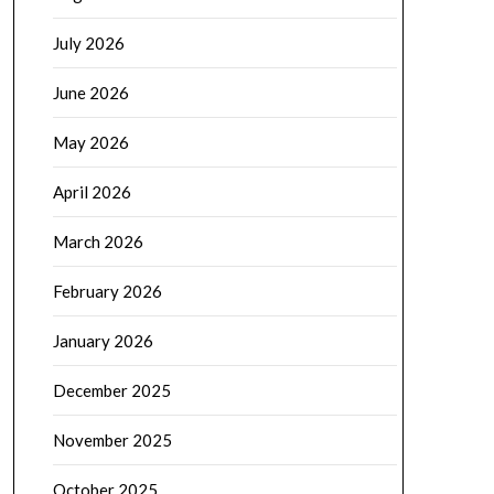
July 2026
June 2026
May 2026
April 2026
March 2026
February 2026
January 2026
December 2025
November 2025
October 2025