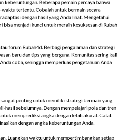
 dan keberuntungan. Beberapa pemain percaya bahwa
-waktu tertentu. Cobalah untuk bermain secara
beradaptasi dengan hasil yang Anda lihat. Mengetahui
ri bisa menjadi kunci untuk meraih kesuksesan di Rubah
atau forum Rubah4d. Berbagi pengalaman dan strategi
an baru dan tips yang berguna. Komunitas sering kali
 Anda coba, sehingga memperluas pengetahuan Anda
angat penting untuk memiliki strategi bermain yang
sil-hasil sebelumnya. Dengan mempelajari pola dan tren
untuk memprediksi angka dengan lebih akurat. Catat
inasikan dengan angka keberuntungan Anda.
uhan. Luangkan waktu untuk mempertimbangkan setiap