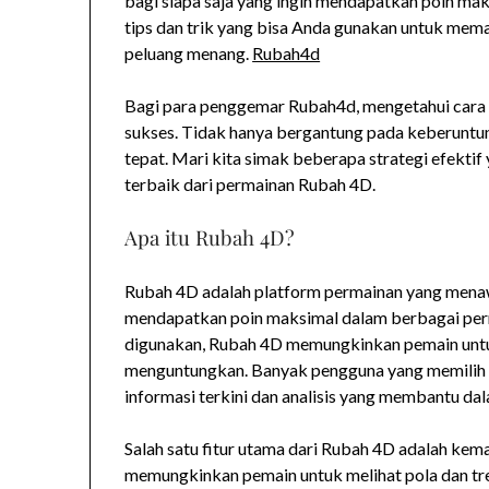
bagi siapa saja yang ingin mendapatkan poin maks
tips dan trik yang bisa Anda gunakan untuk me
peluang menang.
Rubah4d
Bagi para penggemar Rubah4d, mengetahui cara 
sukses. Tidak hanya bergantung pada keberuntun
tepat. Mari kita simak beberapa strategi efekti
terbaik dari permainan Rubah 4D.
Apa itu Rubah 4D?
Rubah 4D adalah platform permainan yang menaw
mendapatkan poin maksimal dalam berbagai perm
digunakan, Rubah 4D memungkinkan pemain untu
menguntungkan. Banyak pengguna yang memili
informasi terkini dan analisis yang membantu d
Salah satu fitur utama dari Rubah 4D adalah ke
memungkinkan pemain untuk melihat pola dan tre