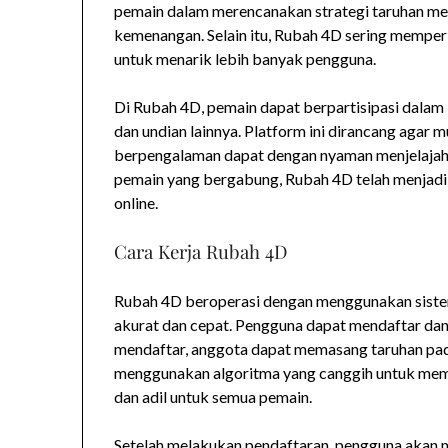
pemain dalam merencanakan strategi taruhan m
kemenangan. Selain itu, Rubah 4D sering mempe
untuk menarik lebih banyak pengguna.
Di Rubah 4D, pemain dapat berpartisipasi dalam
dan undian lainnya. Platform ini dirancang agar
berpengalaman dapat dengan nyaman menjelajah
pemain yang bergabung, Rubah 4D telah menjadi 
online.
Cara Kerja Rubah 4D
Rubah 4D beroperasi dengan menggunakan sistem
akurat dan cepat. Pengguna dapat mendaftar dan
mendaftar, anggota dapat memasang taruhan pada
menggunakan algoritma yang canggih untuk memas
dan adil untuk semua pemain.
Setelah melakukan pendaftaran, pengguna akan m