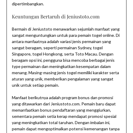
dipertimbangkan.
Keuntungan Bertaruh di Jeniustoto.com
Bermain di Jeniustoto menawarkan sejumlah manfaat yang
sangat menguntungkan untuk para pemain togel online. Di
antara manfaatnya adalah variasi jenis permainan yang
sangat beragam, seperti permainan Sydney, togel
Singapore, togel Hongkong, serta Toto Macau. Dengan
beragam opsi ini, pengguna bisa mencoba berbagai jenis
type permainan dan meningkatkan kesempatan dalam
menang. Masing-masing jenis togel memiliki karakter serta
aturan yang unik, memberikan pengalaman yang sangat
unik untuk setiap pemain.
Manfaat berikutnya adalah program bonus dan promosi
yang ditawarkan dari Jeniustoto.com. Pemain baru dapat
memanfaatkan bonus pendaftaran yang menggiurkan,
sementara pemain setia kerap mendapat promosi spesial
yang meningkatkan total taruhan. Dengan imbalan ini,
pemain dapat mengoptimalkan potensi kemenangan tanpa