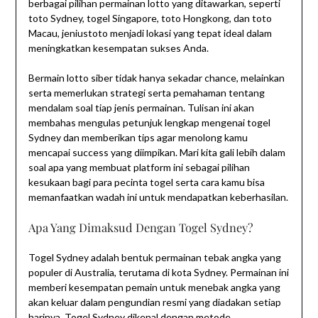
berbagai pilihan permainan lotto yang ditawarkan, seperti
toto Sydney, togel Singapore, toto Hongkong, dan toto
Macau, jeniustoto menjadi lokasi yang tepat ideal dalam
meningkatkan kesempatan sukses Anda.
Bermain lotto siber tidak hanya sekadar chance, melainkan
serta memerlukan strategi serta pemahaman tentang
mendalam soal tiap jenis permainan. Tulisan ini akan
membahas mengulas petunjuk lengkap mengenai togel
Sydney dan memberikan tips agar menolong kamu
mencapai success yang diimpikan. Mari kita gali lebih dalam
soal apa yang membuat platform ini sebagai pilihan
kesukaan bagi para pecinta togel serta cara kamu bisa
memanfaatkan wadah ini untuk mendapatkan keberhasilan.
Apa Yang Dimaksud Dengan Togel Sydney?
Togel Sydney adalah bentuk permainan tebak angka yang
populer di Australia, terutama di kota Sydney. Permainan ini
memberi kesempatan pemain untuk menebak angka yang
akan keluar dalam pengundian resmi yang diadakan setiap
harinya. Togel Sydney dikenal dengan metode