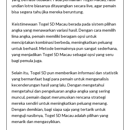
undian lotre biasanya ditayangkan secara live, agar pemain
bisa segera tahu jika mereka beruntung.
Keistimewaan Togel 5D Macau berada pada sistem pilihan
angka yang menawarkan variasi hasil. Dengan cara memilih
lima angka, pemain memiliki beragam opsi untuk
menciptakan kombinasi berbeda, meningkatkan peluang
untuk berhasil. Metode bermainnya pun sangat sederhana,
yang menjadikan Togel 5D Macau sebagai opsi yang seru
bagi pemula juga.
Selain itu, Togel 5D pun memberikan informasi dan statistik
yang bermanfaat bagi para pemain untuk menganalisis
kecenderungan hasil yang lalu. Dengan mengetahui
mengetahui dan pengeluaran angka-angka yang sering
muncul, pemain dapat merumuskan rencana strategi
mereka sendiri untuk meningkatkan peluang menang.
Dengan demikian, bagi siapa saja yang tertarik untuk
menguji nasibnya, Togel 5D Macau adalah pilihan yang
menarik dan mengasyikkan.