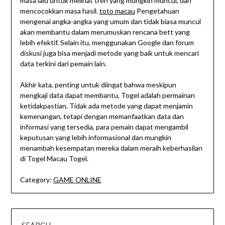
masa lalu untuk melihat tren yang mungkin muncul, dan
mencocokkan masa hasil.
toto macau
Pengetahuan
mengenai angka-angka yang umum dan tidak biasa muncul
akan membantu dalam merumuskan rencana bett yang
lebih efektif. Selain itu, menggunakan Google dan forum
diskusi juga bisa menjadi metode yang baik untuk mencari
data terkini dari pemain lain.
Akhir kata, penting untuk diingat bahwa meskipun
mengkaji data dapat membantu, Togel adalah permainan
ketidakpastian. Tidak ada metode yang dapat menjamin
kemenangan, tetapi dengan memanfaatkan data dan
informasi yang tersedia, para pemain dapat mengambil
keputusan yang lebih informasional dan mungkin
menambah kesempatan mereka dalam meraih keberhasilan
di Togel Macau Togel.
Category:
GAME ONLINE