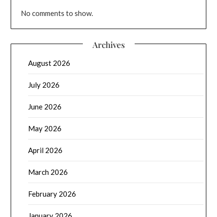
No comments to show.
Archives
August 2026
July 2026
June 2026
May 2026
April 2026
March 2026
February 2026
January 2026