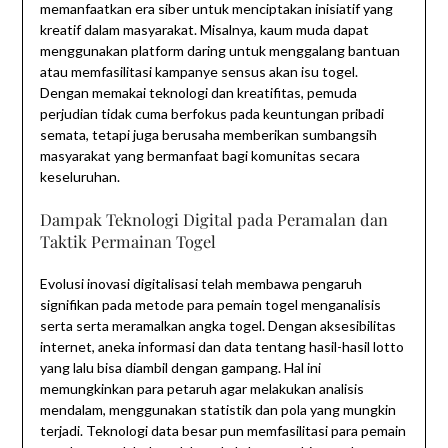
memanfaatkan era siber untuk menciptakan inisiatif yang
kreatif dalam masyarakat. Misalnya, kaum muda dapat
menggunakan platform daring untuk menggalang bantuan
atau memfasilitasi kampanye sensus akan isu togel.
Dengan memakai teknologi dan kreatifitas, pemuda
perjudian tidak cuma berfokus pada keuntungan pribadi
semata, tetapi juga berusaha memberikan sumbangsih
masyarakat yang bermanfaat bagi komunitas secara
keseluruhan.
Dampak Teknologi Digital pada Peramalan dan
Taktik Permainan Togel
Evolusi inovasi digitalisasi telah membawa pengaruh
signifikan pada metode para pemain togel menganalisis
serta serta meramalkan angka togel. Dengan aksesibilitas
internet, aneka informasi dan data tentang hasil-hasil lotto
yang lalu bisa diambil dengan gampang. Hal ini
memungkinkan para petaruh agar melakukan analisis
mendalam, menggunakan statistik dan pola yang mungkin
terjadi. Teknologi data besar pun memfasilitasi para pemain