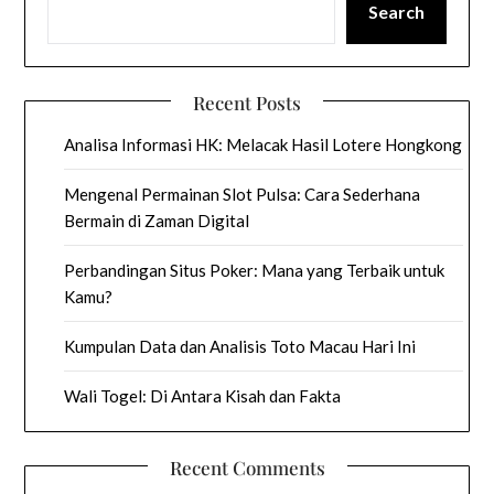
Search
Recent Posts
Analisa Informasi HK: Melacak Hasil Lotere Hongkong
Mengenal Permainan Slot Pulsa: Cara Sederhana
Bermain di Zaman Digital
Perbandingan Situs Poker: Mana yang Terbaik untuk
Kamu?
Kumpulan Data dan Analisis Toto Macau Hari Ini
Wali Togel: Di Antara Kisah dan Fakta
Recent Comments