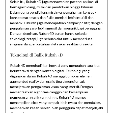
Selain itu, Rubah 4D juga menawarkan potensi aplikasi di
berbagai bidang, mulai dari pendidikan hingga hiburan.
Dalam dunia pendidikan, misalnya, pemahaman konsep-
konsep matematis dan fisika menjadi lebih intuitif dan
menarik. Hiburan juga mendapatkan dampak positif, dengan
pengalaman yang lebih imersif dan menarik bagi pengguna.
Dengan demikian, Rubah 4D bukan hanya sekedar
teknologi, tetapi juga sebuah alat untuk memperluas
imajinasi dan pengetahuan kita akan realitas di sekitar.
Teknologi di Balik Rubah 4D
Rubah 4D menghadirkan inovasi yang mengubah cara kita
berinteraksi dengan konten digital. Teknologi yang
digunakan dalam Rubah 4D menggabungkan elemen
augmented reality dan grafis tiga dimensi untuk
menciptakan pengalaman visual yang imersif. Dengan
memanfaatkan algoritma canggih dan kemampuan
pemrosesan grafik yang tinggi, Rubah 4D mampu
menampilkan citra yang tampak lebih nyata dan mendalam,
memberikan kesan seolah-olah pengguna dapat menjelajahi