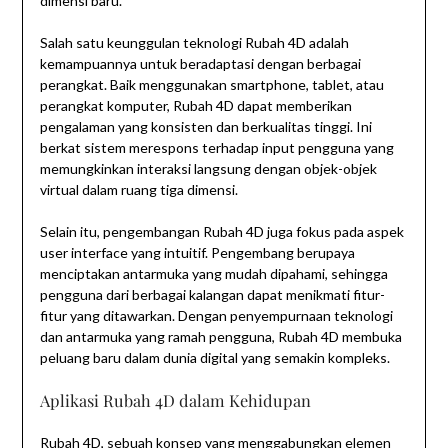
dimensi baru.
Salah satu keunggulan teknologi Rubah 4D adalah
kemampuannya untuk beradaptasi dengan berbagai
perangkat. Baik menggunakan smartphone, tablet, atau
perangkat komputer, Rubah 4D dapat memberikan
pengalaman yang konsisten dan berkualitas tinggi. Ini
berkat sistem merespons terhadap input pengguna yang
memungkinkan interaksi langsung dengan objek-objek
virtual dalam ruang tiga dimensi.
Selain itu, pengembangan Rubah 4D juga fokus pada aspek
user interface yang intuitif. Pengembang berupaya
menciptakan antarmuka yang mudah dipahami, sehingga
pengguna dari berbagai kalangan dapat menikmati fitur-
fitur yang ditawarkan. Dengan penyempurnaan teknologi
dan antarmuka yang ramah pengguna, Rubah 4D membuka
peluang baru dalam dunia digital yang semakin kompleks.
Aplikasi Rubah 4D dalam Kehidupan
Rubah 4D, sebuah konsep yang menggabungkan elemen