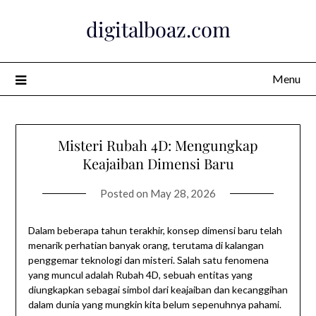
Skip
digitalboaz.com
to
content
Menu
Misteri Rubah 4D: Mengungkap
Keajaiban Dimensi Baru
Posted on
May 28, 2026
Dalam beberapa tahun terakhir, konsep dimensi baru telah
menarik perhatian banyak orang, terutama di kalangan
penggemar teknologi dan misteri. Salah satu fenomena
yang muncul adalah Rubah 4D, sebuah entitas yang
diungkapkan sebagai simbol dari keajaiban dan kecanggihan
dalam dunia yang mungkin kita belum sepenuhnya pahami.