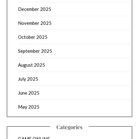
December 2025
November 2025
October 2025
September 2025
August 2025
July 2025
June 2025
May 2025
Categories
GAME ONLINE