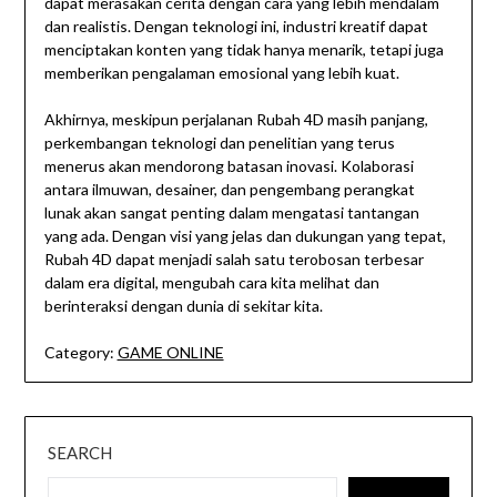
dapat merasakan cerita dengan cara yang lebih mendalam
dan realistis. Dengan teknologi ini, industri kreatif dapat
menciptakan konten yang tidak hanya menarik, tetapi juga
memberikan pengalaman emosional yang lebih kuat.
Akhirnya, meskipun perjalanan Rubah 4D masih panjang,
perkembangan teknologi dan penelitian yang terus
menerus akan mendorong batasan inovasi. Kolaborasi
antara ilmuwan, desainer, dan pengembang perangkat
lunak akan sangat penting dalam mengatasi tantangan
yang ada. Dengan visi yang jelas dan dukungan yang tepat,
Rubah 4D dapat menjadi salah satu terobosan terbesar
dalam era digital, mengubah cara kita melihat dan
berinteraksi dengan dunia di sekitar kita.
Category:
GAME ONLINE
SEARCH