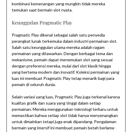
kombinasi kemenangan yang mungkin tidak mereka
temukan saat bermain slot nyata.
Keunggulan Pragmatic Play
Pragmatic Play dikenal sebagai salah satu penyedia
perangkat lunak terkemuka dalam industri permainan slot.
Salah satu keunggulan utama mereka adalah ragam
permainan yang ditawarkan. Dengan berbagai tema dan
mekanisme, pemain dapat menemukan slot yang sesuai
dengan preferensi mereka, mulai dari slot klasik hingga
yang bertema modern dan inovatif. Koleksi permainan yang
luas ini membuat Pragmatic Play tetap menarik bagi para
pemain di seluruh dunia.
Selain variasi yang luas, Pragmatic Play juga terkenal karena
kualitas grafik dan suara yang tinggi dalam setiap
permainan. Mereka menggunakan teknologi terbaru untuk
memastikan bahwa setiap slot tidak hanya menyenangkan
untuk dimainkan tetapi juga enak dipandang. Pengalaman
bermain yang imersif ini membuat pemain betah berlama-