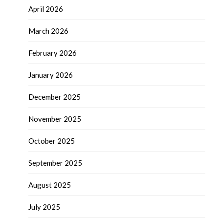
April 2026
March 2026
February 2026
January 2026
December 2025
November 2025
October 2025
September 2025
August 2025
July 2025