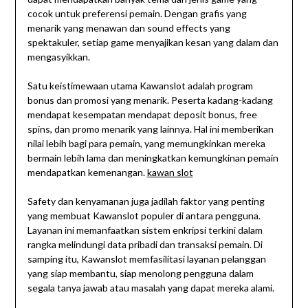
cocok untuk preferensi pemain. Dengan grafis yang
menarik yang menawan dan sound effects yang
spektakuler, setiap game menyajikan kesan yang dalam dan
mengasyikkan.
Satu keistimewaan utama Kawanslot adalah program
bonus dan promosi yang menarik. Peserta kadang-kadang
mendapat kesempatan mendapat deposit bonus, free
spins, dan promo menarik yang lainnya. Hal ini memberikan
nilai lebih bagi para pemain, yang memungkinkan mereka
bermain lebih lama dan meningkatkan kemungkinan pemain
mendapatkan kemenangan.
kawan slot
Safety dan kenyamanan juga jadilah faktor yang penting
yang membuat Kawanslot populer di antara pengguna.
Layanan ini memanfaatkan sistem enkripsi terkini dalam
rangka melindungi data pribadi dan transaksi pemain. Di
samping itu, Kawanslot memfasilitasi layanan pelanggan
yang siap membantu, siap menolong pengguna dalam
segala tanya jawab atau masalah yang dapat mereka alami.