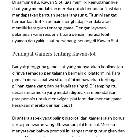
Di samping itu, Kawan Slot juga memiliki kemudahan live
chat yang memudahkan mereka untuk berkomunikasi dan
mendapatkan bantuan secara langsung. Fitur ini sangat
bermanfaat ketika pemain menghadapi kendala atau
memiliki keraguan tentang game. Dengan layanan
pelanggan yang responsif, para pemain merasa lebih
nyaman dan yakin saat bersenang-senang di Kawan Slot.
Pendapat Gamers tentang Kawanslot
Banyak pengguna game slot yang menyatakan kenikmatan
dirinya terhadap pengalaman bermain di platform ini. Para
pemain merasa bahwa situs ini ini menawarkan berbagai
pilihan game yang dan berkualitas tinggi. Di samping itu,
desain antarmuka yang mudah digunakan memudahkan
para pemain untuk menavigasi platform dan mencari game
kesukaan mereka dengan cepat.
Di antara aspek yang paling disoroti dari gamers ialah bonus
serta penawaran yang ditawarkan platform ini. Mereka
menyatakan bahwa promosi ini sangat menguntungkan dan