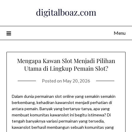
Skip
digitalboaz.com
to
content
Menu
Mengapa Kawan Slot Menjadi Pilihan
Utama di Lingkup Pemain Slot?
Posted on
May 20, 2026
Dalam dunia permainan slot online yang semakin semakin
berkembang, kehadiran kawanslot menjadi perhatian di
antara pemain. Banyak yang bertanya-tanya, apa yang
membuat komunitas kawanslot ini begitu istimewa? Di
tengah banyaknya variasi permainan yang tersedia,
kawanslot berhasil membangun sebuah komunitas yang