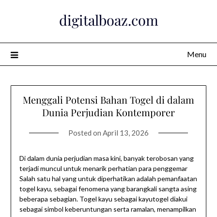
Skip
digitalboaz.com
to
content
Menu
Menggali Potensi Bahan Togel di dalam
Dunia Perjudian Kontemporer
Posted on
April 13, 2026
Di dalam dunia perjudian masa kini, banyak terobosan yang
terjadi muncul untuk menarik perhatian para penggemar
Salah satu hal yang untuk diperhatikan adalah pemanfaatan
togel kayu, sebagai fenomena yang barangkali sangta asing
beberapa sebagian. Togel kayu sebagai kayutogel diakui
sebagai simbol keberuntungan serta ramalan, menampilkan