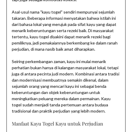
Asal-usul nama "kayu togel" sendiri mempunyai sejumlah
takaran. Beberapa informasi menyatakan bahwa istilah ini
dari bahasa lokal yang merujuk pada sifat kayu yang dapat
menarik keberuntungan serta rezeki baik. Di masyarakat
tertentu, kayu togel diyakini dapat menarik rezeki bagi
pemiliknya, jadi pemakaiannya berkembang ke dalam ranah
perjudian, di mana nasib baik amat diharapkan.
Seiring perkembangan zaman, kayu ini mulai menarik
perhatian bukan hanya di kalangan masyarakat lokal, tetapi
juga di antara pecinta judi modern. Kombinasi antara tradisi
dan modernisasi membuatnya semakin dikenal, dalam
sejumlah orang yang mencari kayu ini sebagai benda
keberuntungan dan objek keberuntungan untuk
meningkatkan peluang mereka dalam permainan. Kayu
togel sudah menjadi tanda pertemuan antara budaya
tradisional dan praktik perjudian yang lebih modern.
Manfaat Kayu Togel Kayu untuk Perjudian