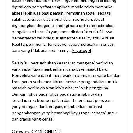
dalam memanfaatkan teknologi. Perkembangan di bidang
digital dan pemanfaatan aplikasi mobile telah membuka
akses lebih luas bagi pemain. Permainan togel, sebagai
salah satu unsur tradisional dalam perjudian, dapat
digabungkan dengan teknologi baru untuk menciptakan
pengalaman bermain yang menarik dan interaktif. Lewat
pemanfaatan teknologi Augmented Reality atau Virtual
Reality, penggemar kayu togel dapat merasakan sensasi
baru yang tidak ada sebelumnya.
kayutogel
Selain itu, pertumbuhan kesadaran mengenai perjudian
yang sadar juga memberikan ruang bagi inisiatif baru.
Pengelola yang dapat menawarkan permainan yang fair dan
transparan serta memiliki mekanisme pengendalian untuk
masalah perjudian akan lebih dihargai oleh pengguna.
Dengan fokus pada fokus pada sustainability dan
kesadaran, sektor perjudian dapat mendapat pengguna
yang beragam dan beragam, memberikan potensi
pengembangan yang besar bagi kayu togel sebagai unsur
dari tradisi yang kental.
Category:
GAME ONLINE