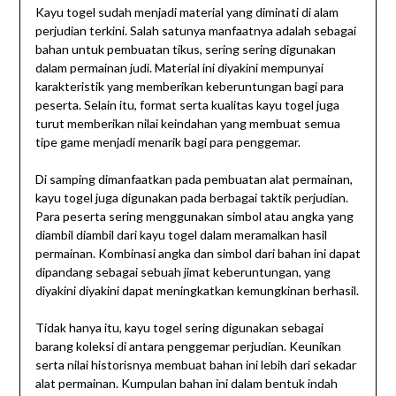
Kayu togel sudah menjadi material yang diminati di alam
perjudian terkini. Salah satunya manfaatnya adalah sebagai
bahan untuk pembuatan tikus, sering sering digunakan
dalam permainan judi. Material ini diyakini mempunyai
karakteristik yang memberikan keberuntungan bagi para
peserta. Selain itu, format serta kualitas kayu togel juga
turut memberikan nilai keindahan yang membuat semua
tipe game menjadi menarik bagi para penggemar.
Di samping dimanfaatkan pada pembuatan alat permainan,
kayu togel juga digunakan pada berbagai taktik perjudian.
Para peserta sering menggunakan simbol atau angka yang
diambil diambil dari kayu togel dalam meramalkan hasil
permainan. Kombinasi angka dan simbol dari bahan ini dapat
dipandang sebagai sebuah jimat keberuntungan, yang
diyakini diyakini dapat meningkatkan kemungkinan berhasil.
Tidak hanya itu, kayu togel sering digunakan sebagai
barang koleksi di antara penggemar perjudian. Keunikan
serta nilai historisnya membuat bahan ini lebih dari sekadar
alat permainan. Kumpulan bahan ini dalam bentuk indah