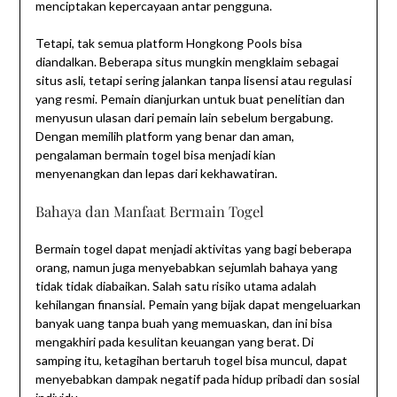
menciptakan kepercayaan antar pengguna.
Tetapi, tak semua platform Hongkong Pools bisa
diandalkan. Beberapa situs mungkin mengklaim sebagai
situs asli, tetapi sering jalankan tanpa lisensi atau regulasi
yang resmi. Pemain dianjurkan untuk buat penelitian dan
menyusun ulasan dari pemain lain sebelum bergabung.
Dengan memilih platform yang benar dan aman,
pengalaman bermain togel bisa menjadi kian
menyenangkan dan lepas dari kekhawatiran.
Bahaya dan Manfaat Bermain Togel
Bermain togel dapat menjadi aktivitas yang bagi beberapa
orang, namun juga menyebabkan sejumlah bahaya yang
tidak tidak diabaikan. Salah satu risiko utama adalah
kehilangan finansial. Pemain yang bijak dapat mengeluarkan
banyak uang tanpa buah yang memuaskan, dan ini bisa
mengakhiri pada kesulitan keuangan yang berat. Di
samping itu, ketagihan bertaruh togel bisa muncul, dapat
menyebabkan dampak negatif pada hidup pribadi dan sosial