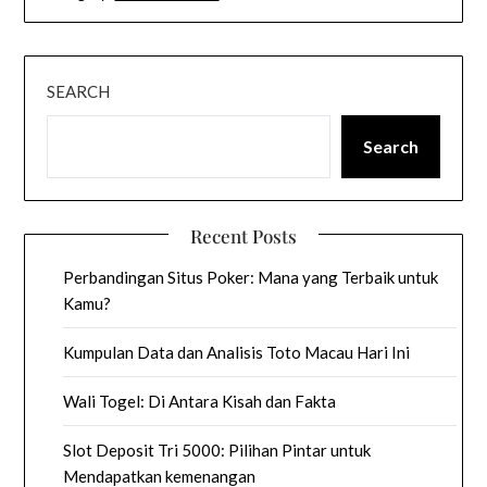
SEARCH
Search
Recent Posts
Perbandingan Situs Poker: Mana yang Terbaik untuk
Kamu?
Kumpulan Data dan Analisis Toto Macau Hari Ini
Wali Togel: Di Antara Kisah dan Fakta
Slot Deposit Tri 5000: Pilihan Pintar untuk
Mendapatkan kemenangan