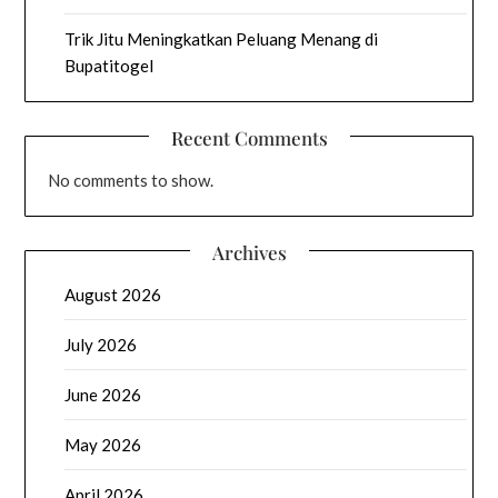
Trik Jitu Meningkatkan Peluang Menang di
Bupatitogel
Recent Comments
No comments to show.
Archives
August 2026
July 2026
June 2026
May 2026
April 2026