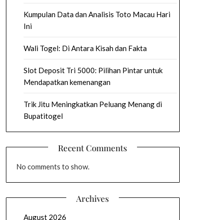
Kumpulan Data dan Analisis Toto Macau Hari
Ini
Wali Togel: Di Antara Kisah dan Fakta
Slot Deposit Tri 5000: Pilihan Pintar untuk
Mendapatkan kemenangan
Trik Jitu Meningkatkan Peluang Menang di
Bupatitogel
Recent Comments
No comments to show.
Archives
August 2026