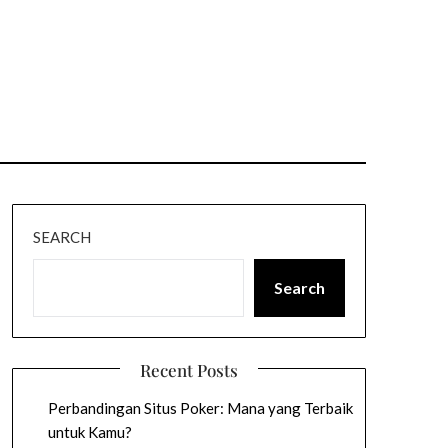
SEARCH
Search
Recent Posts
Perbandingan Situs Poker: Mana yang Terbaik
untuk Kamu?