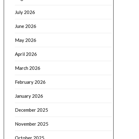
July 2026
June 2026
May 2026
April 2026
March 2026
February 2026
January 2026
December 2025
November 2025
October 2025