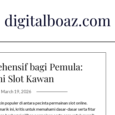
digitalboaz.com
hensif bagi Pemula:
hi Slot Kawan
n
March 19, 2026
 populer di antara pecinta permainan slot online.
rik ini, kritis untuk memahami dasar-dasar serta fitur