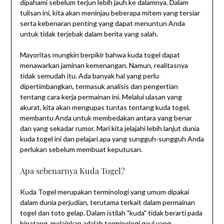
dipahami sebelum terjun lebih jauh ke dalamnya. Dalam
tulisan ini, kita akan meninjau beberapa mitem yang tersiar
serta kebenaran penting yang dapat menuntun Anda
untuk tidak terjebak dalam berita yang salah.
Mayoritas mungkin berpikir bahwa kuda togel dapat
menawarkan jaminan kemenangan. Namun, realitasnya
tidak semudah itu. Ada banyak hal yang perlu
dipertimbangkan, termasuk analisis dan pengertian
tentang cara kerja permainan ini. Melalui ulasan yang
akurat, kita akan mengupas tuntas tentang kuda togel,
membantu Anda untuk membedakan antara yang benar
dan yang sekadar rumor. Mari kita jelajahi lebih lanjut dunia
kuda togel ini dan pelajari apa yang sungguh-sungguh Anda
perlukan sebelum membuat keputusan.
Apa sebenarnya Kuda Togel?
Kuda Togel merupakan terminologi yang umum dipakai
dalam dunia perjudian, terutama terkait dalam permainan
togel dan toto gelap. Dalam istilah "kuda" tidak berarti pada
binatang, melainkan adalah terminologi gaul yang