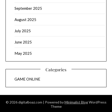
September 2025
August 2025
July 2025
June 2025
May 2025
Categories
GAME ONLINE
© 2026 digitalboaz.com
| Powered by
Minimalist Blog
WordPress
Theme