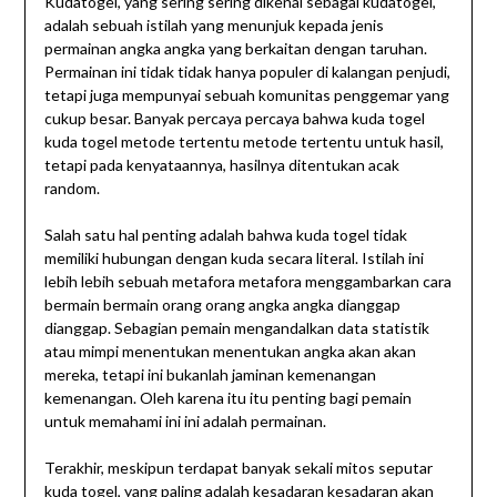
Kudatogel, yang sering sering dikenal sebagai kudatogel,
adalah sebuah istilah yang menunjuk kepada jenis
permainan angka angka yang berkaitan dengan taruhan.
Permainan ini tidak tidak hanya populer di kalangan penjudi,
tetapi juga mempunyai sebuah komunitas penggemar yang
cukup besar. Banyak percaya percaya bahwa kuda togel
kuda togel metode tertentu metode tertentu untuk hasil,
tetapi pada kenyataannya, hasilnya ditentukan acak
random.
Salah satu hal penting adalah bahwa kuda togel tidak
memiliki hubungan dengan kuda secara literal. Istilah ini
lebih lebih sebuah metafora metafora menggambarkan cara
bermain bermain orang orang angka angka dianggap
dianggap. Sebagian pemain mengandalkan data statistik
atau mimpi menentukan menentukan angka akan akan
mereka, tetapi ini bukanlah jaminan kemenangan
kemenangan. Oleh karena itu itu penting bagi pemain
untuk memahami ini ini adalah permainan.
Terakhir, meskipun terdapat banyak sekali mitos seputar
kuda togel, yang paling adalah kesadaran kesadaran akan