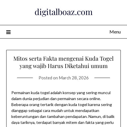
Skip
digitalboaz.com
to
content
Menu
Mitos serta Fakta mengenai Kuda Togel
yang wajib Harus Diketahui umum
Posted on
March 28, 2026
Permainan kuda togel adalah konsep yang sering muncul
dalam dunia perjudian dan permainan secara online.
Beberapa orang tertarik dengan kuda togel karena sering
dianggap sebagai cara mudah untuk mendapatkan
keberuntungan dan tambahan pendapatan. Namun, di balik
daya tariknya, terdapat banyak mitem dan fakta yang perlu