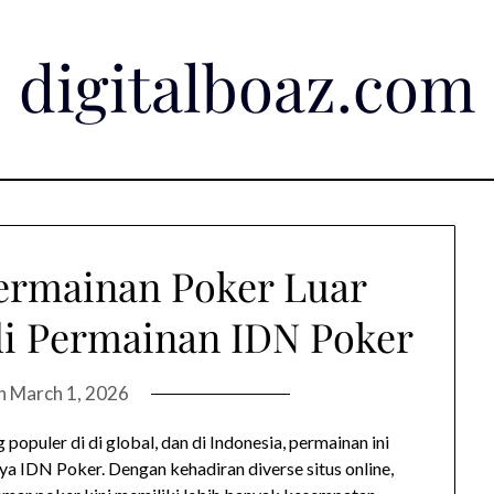
digitalboaz.com
Permainan Poker Luar
 di Permainan IDN Poker
on
March 1, 2026
 populer di di global, dan di Indonesia, permainan ini
ya IDN Poker. Dengan kehadiran diverse situs online,