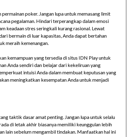
am permainan poker. Jangan lupa untuk memasang limit
 rencana pegalaman. Hindari terperangkap dalam emosi
am keadaan stres seringkali kurang rasional. Lewat
ri bermain di luar kapasitas, Anda dapat bertahan
tuk meraih kemenangan.
nakan kemampuan yang tersedia di situs IDN Play untuk
nan Anda sendiri dan belajar dari kekeliruan yang
memperkuat intuisi Anda dalam membuat keputusan yang
ya akan meningkatkan kesempatan Anda untuk menjadi
ng taktik dasar amat penting. Jangan lupa untuk selalu
rada di letak akhir biasanya memiliki keunggulan lebih
an lain sebelum mengambil tindakan. Manfaatkan hal ini