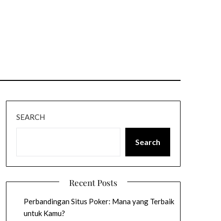
SEARCH
Search
Recent Posts
Perbandingan Situs Poker: Mana yang Terbaik
untuk Kamu?