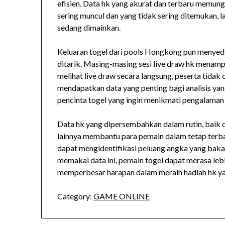
efisien. Data hk yang akurat dan terbaru memun
sering muncul dan yang tidak sering ditemukan,
sedang dimainkan.
Keluaran togel dari pools Hongkong pun menyed
ditarik. Masing-masing sesi live draw hk menamp
melihat live draw secara langsung, peserta ti
mendapatkan data yang penting bagi analisis yan
pencinta togel yang ingin menikmati pengalaman 
Data hk yang dipersembahkan dalam rutin, baik 
lainnya membantu para pemain dalam tetap terbar
dapat mengidentifikasi peluang angka yang baka
memakai data ini, pemain togel dapat merasa lebi
memperbesar harapan dalam meraih hadiah hk ya
Category:
GAME ONLINE