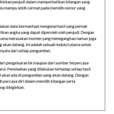
gkinkan penjudi dalam memperhatikan bilangan yang
 lalu mampu lebih cermat pada memilih nomor yang
iakan data bermanfaat mengenai hasil yang pernah
ilkan angka yang dapat diperoleh oleh penjudi. Dengan
dak cuma merasakan momen yang menegangkan namun juga
g akan datang. Ini adalah sebuah induksi utama untuk
nyata dari setiap pengundian.
dari pengeluaran hk maupun dari sumber terpercaya
ui. Penelaahan yang dilakukan terhadap setiap hasil
l akan ada di pengundian yang akan datang. Dengan
h percaya diri dalam memilih bilangan serta
ng diinginkan.