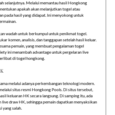
ah selanjutnya. Melalui memantau hasil Hongkong
enentukan apakah akan melanjutkan togel atau
n pada hasil yang didapat. Ini menyokong untuk
ermainan.
akan wadah untuk berkumpul untuk penikmat togel.
kar komen, analisis, dan tanggapan setelah hasil keluar.
a sesama pemain, yang membuat pengalaman togel
ciety ini menambah advantage untuk pergelaran live
rlibat di togel hongkong.
HK
tama melalui adanya perkembangan teknologi modern.
elalui situs resmi Hongkong Pools. Di situs tersebut,
il keluaran HK secara langsung. Di samping itu, ada
an live draw HK, sehingga pemain dapatkan menyaksikan
i yang salah.