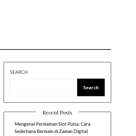
SEARCH
Search
Recent Posts
Mengenal Permainan Slot Pulsa: Cara
Sederhana Bermain di Zaman Digital