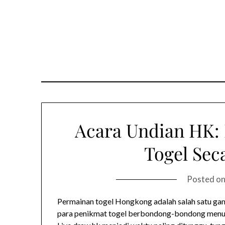
Skip
to
content
Acara Undian HK:
Togel Sec
Posted o
Permainan togel Hongkong adalah salah satu game 
para penikmat togel berbondong-bondong menungg