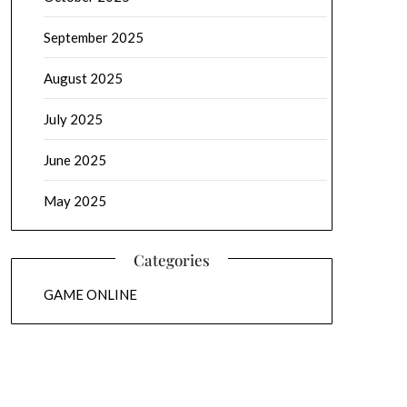
September 2025
August 2025
July 2025
June 2025
May 2025
Categories
GAME ONLINE