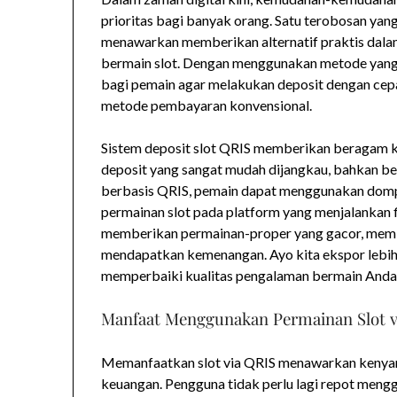
prioritas bagi banyak orang. Satu terobosan yang 
menawarkan memberikan alternatif praktis dalam
bermain slot. Dengan menggunakan metode yang
bagi pemain agar melakukan deposit dengan cepa
metode pembayaran konvensional.
Sistem deposit slot QRIS memberikan beragam 
deposit yang sangat mudah dijangkau, bahkan be
berbasis QRIS, pemain dapat menggunakan domp
permainan slot pada platform yang menjalankan fitu
memberikan permainan-proper yang gacor, memb
mendapatkan kemenangan. Ayo kita ekspor lebih 
memperbaiki kualitas pengalaman bermain Anda
Manfaat Menggunakan Permainan Slot v
Memanfaatkan slot via QRIS menawarkan kenyama
keuangan. Pengguna tidak perlu lagi repot men