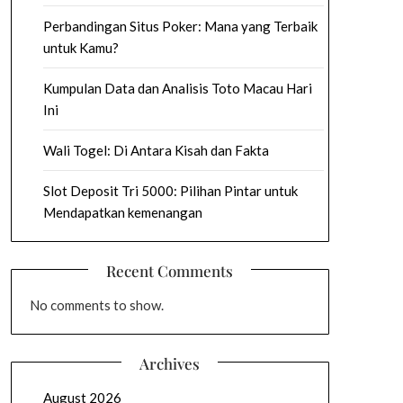
Perbandingan Situs Poker: Mana yang Terbaik
untuk Kamu?
Kumpulan Data dan Analisis Toto Macau Hari
Ini
Wali Togel: Di Antara Kisah dan Fakta
Slot Deposit Tri 5000: Pilihan Pintar untuk
Mendapatkan kemenangan
Recent Comments
No comments to show.
Archives
August 2026