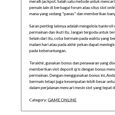
meraih jackpot. Salah satu metode untuk mencari 
pemain lain di berbagai forum atau situs slot on
mana yang sedang "panas" dan memberikan bany
Saran penting lainnya adalah mengelola bankroll 
permainan dan ikuti itu. Jangan tergoda untuk te
Selain dari itu, coba bermain pada waktu yang 
malam hari atau pada akhir pekan dapat meningk
pada keberuntungan.
Terakhir, gunakan bonus dan penawaran yang disedi
memberikan slot deposit qris dengan bonus me
permainan. Dengan menggunakan bonus ini, Anda
bermain tetapi juga kesempatan lebih besar unt
dalam perjalanan mencari mesin slot yang tepa
Category:
GAME ONLINE