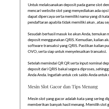
Untuk melaksanakan deposit pada game slot den
mencari website slot yang menyediakan ada opsi
dapat dipercaya serta memiliki nama yang di ka
pendaftaran apabila tidak memiliki akun , atau seg
Sesudah berhasil masuk ke akun Anda, temukan menu
deposit menggunakan QRIS. Kemudian, kalian ak
software transaksi yang QRIS. Pastikan kalian pu
OVO, serta siap untuk menyelesaikan transaksi.
Setelah memindai QR QR serta input nominal de
deposit dari QRIS bakal segera diproses, sehing
Anda Anda. Ingatlah untuk cek saldo Anda untuk 
Mesin Slot Gacor dan Tips Menang
Mesin slot yang gacor adalah kata yang sering d
memberikan banyak hasil menang. Memilih slot