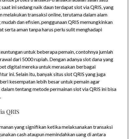
saat ini sedang naik daun terdapat slot via QRIS, yang
 melakukan transaksi online, terutama dalam alam
 mudah dan efisien, penggunaan QRIS memungkinkan
t serta aman tanpa harus perlu sulit menghadapi
keuntungan untuk beberapa pemain, contohnya jumlah
rawal dari 5000 rupiah. Dengan adanya slot dana yang
et digital mereka untuk merasakan berbagai
r ini. Selain itu, banyak situs slot QRIS yang juga
eri kesempatan lebih besar untuk pemain agar
dalam tentang metode permainan slot via QRIS ini bisa
.
ia QRIS
nan yang signifikan ketika melaksanakan transaksi
ggunakan cash ataupun memindahkan uang di antara