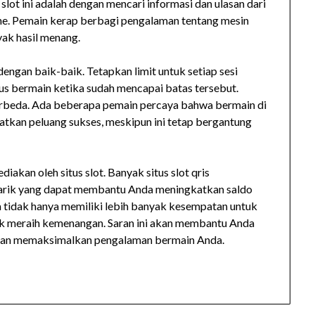
slot ini adalah dengan mencari informasi dan ulasan dari
line. Pemain kerap berbagi pengalaman tentang mesin
ak hasil menang.
dengan baik-baik. Tetapkan limit untuk setiap sesi
rus bermain ketika sudah mencapai batas tersebut.
berbeda. Ada beberapa pemain percaya bahwa bermain di
atkan peluang sukses, meskipun ini tetap bergantung
akan oleh situs slot. Banyak situs slot qris
narik yang dapat membantu Anda meningkatkan saldo
 tidak hanya memiliki lebih banyak kesempatan untuk
uk meraih kemenangan. Saran ini akan membantu Anda
t dan memaksimalkan pengalaman bermain Anda.