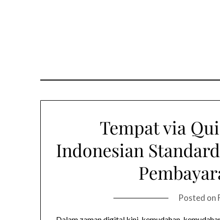
Skip
to
content
Tempat via Qu
Indonesian Standard
Pembayar
Posted on
Dalam zaman digital kini, kemudahan-kemudahan 