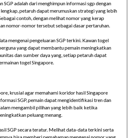
ran SGP adalah dari menghimpun informasi sgp dengan
 lengkap, petaruh dapat merumuskan strategi yang lebih
Sebagai contoh, dengan melihat nomor yang kerap
an nomor-nomor tersebut sebagai dasar pertaruhan.
 data mengenai pengeluaran SGP terkini. Kawan togel
 berguna yang dapat membantu pemain meningkatkan
nitas dan sumber daya yang, setiap petaruh dapat
permainan togel Singapore.
pore, krusial agar memahami koridor hasil Singapore
 informasi SGP, pemain dapat mengidentifikasi tren dan
alam mengambil pilihan yang lebih baik ketika
meningkatkan peluang menang.
il SGP secara teratur. Melihat data-data terkini serta
lumnya bisa memberi pemahaman mengenai nomor yang