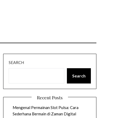
SEARCH
Search
Recent Posts
Mengenal Permainan Slot Pulsa: Cara
Sederhana Bermain di Zaman Digital