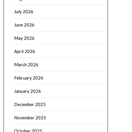
July 2026
June 2026
May 2026
April 2026
March 2026
February 2026
January 2026
December 2025
November 2025
October 2025