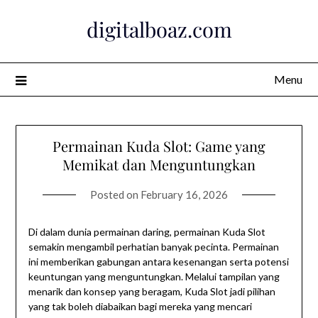
Skip
digitalboaz.com
to
content
Menu
Permainan Kuda Slot: Game yang
Memikat dan Menguntungkan
Posted on
February 16, 2026
Di dalam dunia permainan daring, permainan Kuda Slot
semakin mengambil perhatian banyak pecinta. Permainan
ini memberikan gabungan antara kesenangan serta potensi
keuntungan yang menguntungkan. Melalui tampilan yang
menarik dan konsep yang beragam, Kuda Slot jadi pilihan
yang tak boleh diabaikan bagi mereka yang mencari