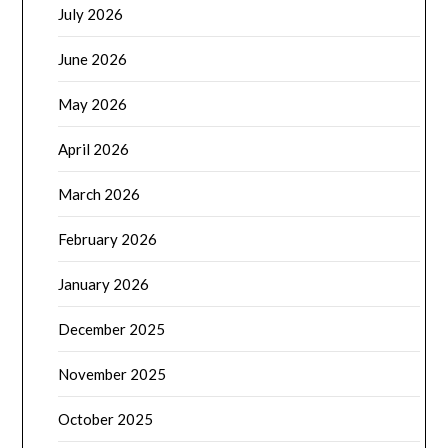
July 2026
June 2026
May 2026
April 2026
March 2026
February 2026
January 2026
December 2025
November 2025
October 2025