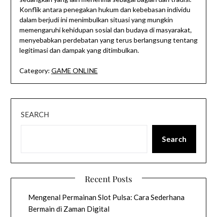
Konflik antara penegakan hukum dan kebebasan individu
dalam berjudi ini menimbulkan situasi yang mungkin
memengaruhi kehidupan sosial dan budaya di masyarakat,
menyebabkan perdebatan yang terus berlangsung tentang
legitimasi dan dampak yang ditimbulkan.
Category:
GAME ONLINE
SEARCH
Search
Recent Posts
Mengenal Permainan Slot Pulsa: Cara Sederhana
Bermain di Zaman Digital