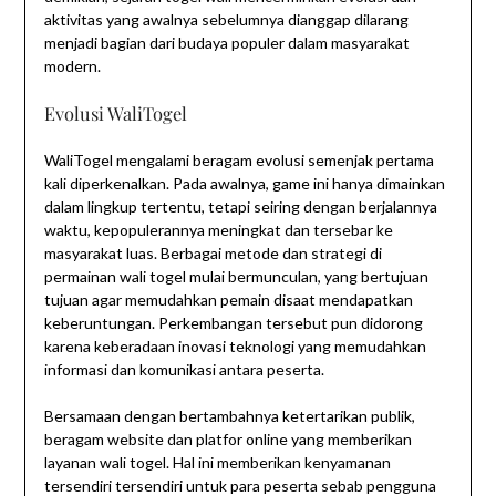
aktivitas yang awalnya sebelumnya dianggap dilarang
menjadi bagian dari budaya populer dalam masyarakat
modern.
Evolusi WaliTogel
WaliTogel mengalami beragam evolusi semenjak pertama
kali diperkenalkan. Pada awalnya, game ini hanya dimainkan
dalam lingkup tertentu, tetapi seiring dengan berjalannya
waktu, kepopulerannya meningkat dan tersebar ke
masyarakat luas. Berbagai metode dan strategi di
permainan wali togel mulai bermunculan, yang bertujuan
tujuan agar memudahkan pemain disaat mendapatkan
keberuntungan. Perkembangan tersebut pun didorong
karena keberadaan inovasi teknologi yang memudahkan
informasi dan komunikasi antara peserta.
Bersamaan dengan bertambahnya ketertarikan publik,
beragam website dan platfor online yang memberikan
layanan wali togel. Hal ini memberikan kenyamanan
tersendiri tersendiri untuk para peserta sebab pengguna