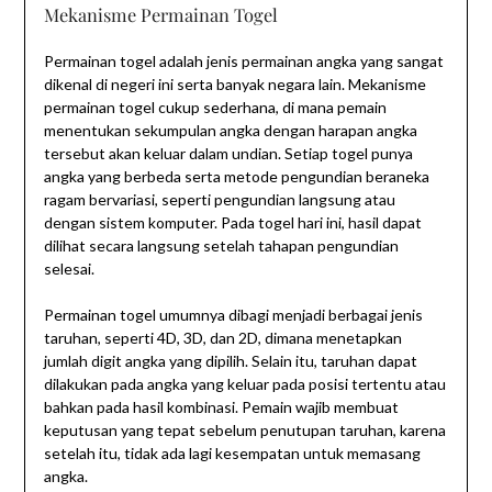
Mekanisme Permainan Togel
Permainan togel adalah jenis permainan angka yang sangat
dikenal di negeri ini serta banyak negara lain. Mekanisme
permainan togel cukup sederhana, di mana pemain
menentukan sekumpulan angka dengan harapan angka
tersebut akan keluar dalam undian. Setiap togel punya
angka yang berbeda serta metode pengundian beraneka
ragam bervariasi, seperti pengundian langsung atau
dengan sistem komputer. Pada togel hari ini, hasil dapat
dilihat secara langsung setelah tahapan pengundian
selesai.
Permainan togel umumnya dibagi menjadi berbagai jenis
taruhan, seperti 4D, 3D, dan 2D, dimana menetapkan
jumlah digit angka yang dipilih. Selain itu, taruhan dapat
dilakukan pada angka yang keluar pada posisi tertentu atau
bahkan pada hasil kombinasi. Pemain wajib membuat
keputusan yang tepat sebelum penutupan taruhan, karena
setelah itu, tidak ada lagi kesempatan untuk memasang
angka.