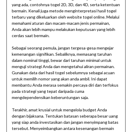
yang ada, contohnya togel 2D, 3D, dan 4D, serta ketentuan
bermain. Kenali juga metode menginterpretasi hasil togel
terbaru yang dikeluarkan oleh website togel online. Melalui
memahami aturan dan macam-macam jenis permainan,
Anda akan lebih mampu melakukan keputusan yang lebih
cerdas saat bermain.
Sebagai seorang pemula, jangan tergesa-gesa mengejar
kemenangan signifikan. Sebaliknya, memasang taruhan
dalam nominal tinggi, bewar dari taruhan minimal untuk
menguji strategi Anda dan mengetahui aliran permainan.
Gunakan data dari hasil togel sebelumnya sebagai acuan
untuk memilih nomor yang akan anda ambil. Ini dapat
membantu Anda merasa semakin percaya diri dan terfokus
pada strategi yang tepat daripada cuma
mengdependensikan keberuntungan saja.
Terakhir, amat krusial untuk mengelola budget Anda
dengan bijaksana. Tentukan batasan seberapa besar uang
yang siap anda investasikan dan jangan menyimpang batas
tersebut. Menyeimbangkan antara kesenangan bermain