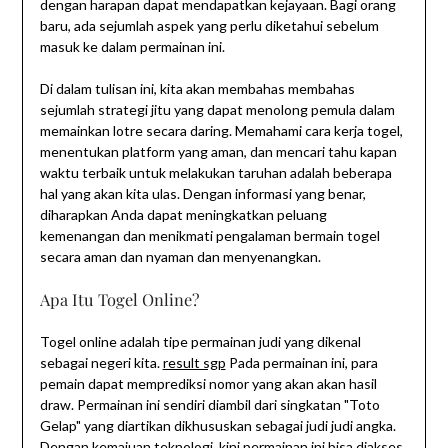
dengan harapan dapat mendapatkan kejayaan. Bagi orang
baru, ada sejumlah aspek yang perlu diketahui sebelum
masuk ke dalam permainan ini.
Di dalam tulisan ini, kita akan membahas membahas
sejumlah strategi jitu yang dapat menolong pemula dalam
memainkan lotre secara daring. Memahami cara kerja togel,
menentukan platform yang aman, dan mencari tahu kapan
waktu terbaik untuk melakukan taruhan adalah beberapa
hal yang akan kita ulas. Dengan informasi yang benar,
diharapkan Anda dapat meningkatkan peluang
kemenangan dan menikmati pengalaman bermain togel
secara aman dan nyaman dan menyenangkan.
Apa Itu Togel Online?
Togel online adalah tipe permainan judi yang dikenal
sebagai negeri kita.
result sgp
Pada permainan ini, para
pemain dapat memprediksi nomor yang akan akan hasil
draw. Permainan ini sendiri diambil dari singkatan "Toto
Gelap" yang diartikan dikhususkan sebagai judi judi angka.
Dengan kemajuan teknologi, kini permainan ini bisa diakses