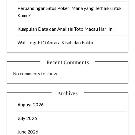
Perbandingan Situs Poker: Mana yang Terbaik untuk
Kamu?
Kumpulan Data dan Analisis Toto Macau Hari Ini
Wali Togel: Di Antara Kisah dan Fakta
Recent Comments
No comments to show.
Archives
August 2026
July 2026
June 2026