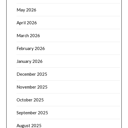
May 2026
April 2026
March 2026
February 2026
January 2026
December 2025
November 2025
October 2025
September 2025
August 2025