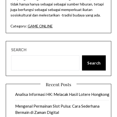
tidak hanya hanya sebagai sebagai sumber hiburan, tetapi
juga berfungsi sebagai sebagai memperkuat ikatan
sosiokultural dan melestarikan -tradisi budaya yang ada.
Category:
GAME ONLINE
SEARCH
Search
Recent Posts
Analisa Informasi HK: Melacak Hasil Lotere Hongkong
Mengenal Permainan Slot Pulsa: Cara Sederhana
Bermain di Zaman Digital