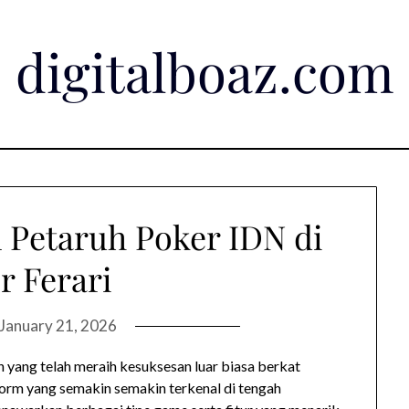
digitalboaz.com
 Petaruh Poker IDN di
r Ferari
January 21, 2026
 yang telah meraih kesuksesan luar biasa berkat
atform yang semakin semakin terkenal di tengah