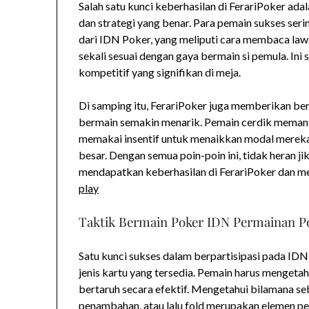
Salah satu kunci keberhasilan di FerariPoker 
dan strategi yang benar. Para pemain sukses se
dari IDN Poker, yang meliputi cara membaca lawa
sekali sesuai dengan gaya bermain si pemula. I
kompetitif yang signifikan di meja.
Di samping itu, FerariPoker juga memberikan b
bermain semakin menarik. Pemain cerdik memanf
memakai insentif untuk menaikkan modal mereka
besar. Dengan semua poin-poin ini, tidak heran 
mendapatkan keberhasilan di FerariPoker dan me
play
Taktik Bermain Poker IDN Permainan P
Satu kunci sukses dalam berpartisipasi pada IDN
jenis kartu yang tersedia. Pemain harus mengetah
bertaruh secara efektif. Mengetahui bilamana 
penambahan, atau lalu fold merupakan elemen pen