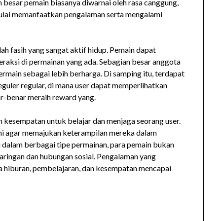
besar pemain biasanya diwarnai oleh rasa canggung,
mulai memanfaatkan pengalaman serta mengalami
h fasih yang sangat aktif hidup. Pemain dapat
raksi di permainan yang ada. Sebagian besar anggota
ermain sebagai lebih berharga. Di samping itu, terdapat
eguler regular, di mana user dapat memperlihatkan
-benar meraih reward yang.
 kesempatan untuk belajar dan menjaga seorang user.
i agar memajukan keterampilan mereka dalam
si dalam berbagai tipe permainan, para pemain bukan
jaringan dan hubungan sosial. Pengalaman yang
a hiburan, pembelajaran, dan kesempatan mencapai