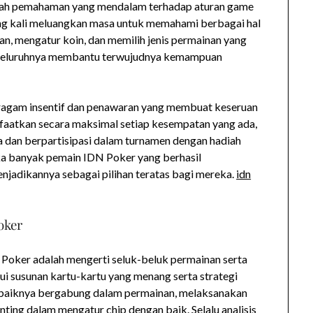
adalah pemahaman yang mendalam terhadap aturan game
ring kali meluangkan masa untuk memahami berbagai hal
n, mengatur koin, dan memilih jenis permainan yang
ni seluruhnya membantu terwujudnya kemampuan
eragam insentif dan penawaran yang membuat keseruan
aatkan secara maksimal setiap kesempatan yang ada,
 dan berpartisipasi dalam turnamen dengan hadiah
jika banyak pemain IDN Poker yang berhasil
njadikannya sebagai pilihan teratas bagi mereka.
idn
oker
 Poker adalah mengerti seluk-beluk permainan serta
ui susunan kartu-kartu yang menang serta strategi
sebaiknya bergabung dalam permainan, melaksanakan
ting dalam mengatur chip dengan baik. Selalu analisis