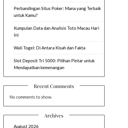
Perbandingan Situs Poker: Mana yang Terbaik
untuk Kamu?
Kumpulan Data dan Analisis Toto Macau Hari
Ini
Wali Togel: Di Antara Kisah dan Fakta
Slot Deposit Tri 5000: Pilihan Pintar untuk
Mendapatkan kemenangan
Recent Comments
No comments to show.
Archives
August 2026