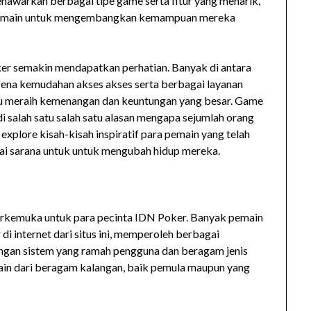
nawarkan berbagai tipe game serta fitur yang menarik,
 pemain untuk mengembangkan kemampuan mereka
ker semakin mendapatkan perhatian. Banyak di antara
arena kemudahan akses akses serta berbagai layanan
pu meraih kemenangan dan keuntungan yang besar. Game
i salah satu salah satu alasan mengapa sejumlah orang
a explore kisah-kisah inspiratif para pemain yang telah
ai sarana untuk untuk mengubah hidup mereka.
s terkemuka untuk para pecinta IDN Poker. Banyak pemain
i internet dari situs ini, memperoleh berbagai
gan sistem yang ramah pengguna dan beragam jenis
in dari beragam kalangan, baik pemula maupun yang