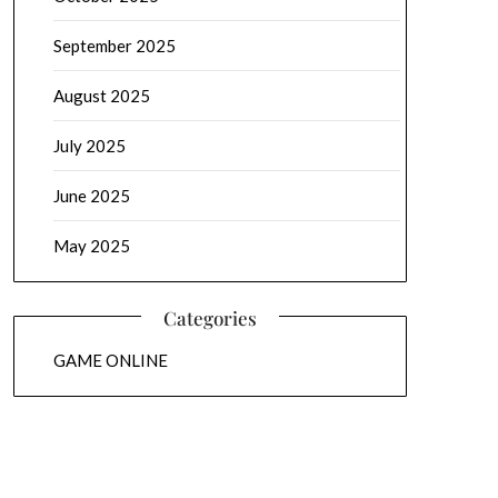
September 2025
August 2025
July 2025
June 2025
May 2025
Categories
GAME ONLINE