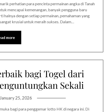
narik perhatian para pencinta permainan angka di Tanah
 untuk mencapai kemenangan, banyak pengguna baru
erti halnya dengan setiap permainan, pemahaman yang
sangat krusial untuk meraih sukses. Dalam…
ead more
rbaik bagi Togel dari
enguntungkan Sekali
January 25, 2026
emuka bagi para penggemar lotto HK di negara ini. Di