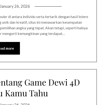
January 26, 2026
ler di antara individu serta tertarik dengan hasil lotere
 unik dan kreatif, situs ini menawarkan kesempatan
emilihan angka yang tepat. Akan tetapi, seperti halnya
agar mengerti kemungkinan yang terdapat…
ead more
tentang Game Dewi 4D
lu Kamu Tahu
January 26, 2026