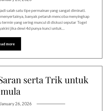
i salah satu tipe permainan yang sangat diminati.
g menyertainya, banyak petaruh mencoba menyingkap
u termin yang sering muncul di diskusi seputar Togel
akini jika dewi 4d punya kunci untuk…
ead more
aran serta Trik untuk
emula
January 26, 2026