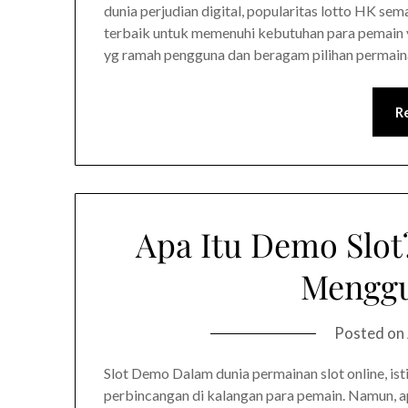
dunia perjudian digital, popularitas lotto HK s
terbaik untuk memenuhi kebutuhan para pemain y
yg ramah pengguna dan beragam pilihan permain
R
Apa Itu Demo Slot
Mengg
Posted on
Slot Demo Dalam dunia permainan slot online, ist
perbincangan di kalangan para pemain. Namun,