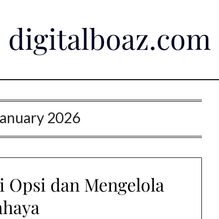
digitalboaz.com
January 2026
i Opsi dan Mengelola
ahaya