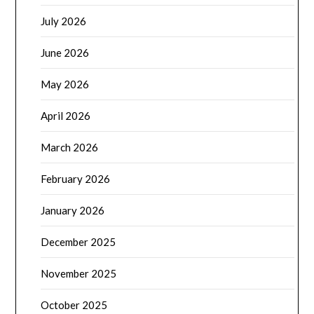
July 2026
June 2026
May 2026
April 2026
March 2026
February 2026
January 2026
December 2025
November 2025
October 2025