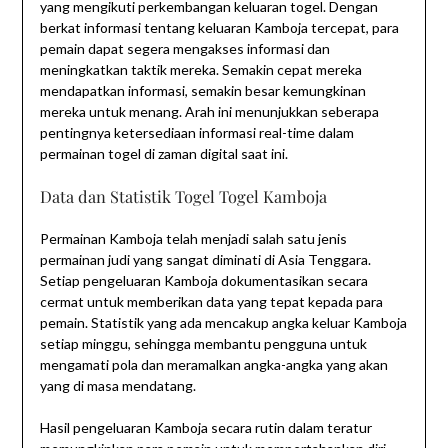
yang mengikuti perkembangan keluaran togel. Dengan
berkat informasi tentang keluaran Kamboja tercepat, para
pemain dapat segera mengakses informasi dan
meningkatkan taktik mereka. Semakin cepat mereka
mendapatkan informasi, semakin besar kemungkinan
mereka untuk menang. Arah ini menunjukkan seberapa
pentingnya ketersediaan informasi real-time dalam
permainan togel di zaman digital saat ini.
Data dan Statistik Togel Togel Kamboja
Permainan Kamboja telah menjadi salah satu jenis
permainan judi yang sangat diminati di Asia Tenggara.
Setiap pengeluaran Kamboja dokumentasikan secara
cermat untuk memberikan data yang tepat kepada para
pemain. Statistik yang ada mencakup angka keluar Kamboja
setiap minggu, sehingga membantu pengguna untuk
mengamati pola dan meramalkan angka-angka yang akan
yang di masa mendatang.
Hasil pengeluaran Kamboja secara rutin dalam teratur