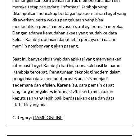
memungkinkan para pemain untuk mempertahankan diri
mereka tetap terupdate. Informasi Kamboja yang
dikumpulkan mencakup berbagai tipe permainan togel yang
ditawarkan, serta waktu pengeluaran yang bisa
memudahkan pemain menyusun strategi bermain mereka.
Dengan adanya kemudahan akses yang mudah ke data
keluar Kamboja, pemain dapat lebih percaya diri dalam
memilih nombor yang akan pasang.
Saat ini, banyak situs web dan aplikasi yang menyediakan
informasi Togel Kamboja hari ini, termasuk hasil keluaran
Kamboja tercepat. Penggunaan teknologi modern dalam
pengiriman data membuat proses analisis menjadi
sederhana dan efisien. Karena itu, para pemain dapat
langsung mengakses informasi vital serta melakukan
keputusan yang lebih baik berdasarkan data dan data
statistik yang ada.
Category:
GAME ONLINE