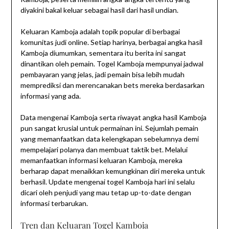
diyakini bakal keluar sebagai hasil dari hasil undian.
Keluaran Kamboja adalah topik popular di berbagai
komunitas judi online. Setiap harinya, berbagai angka hasil
Kamboja diumumkan, sementara itu berita ini sangat
dinantikan oleh pemain. Togel Kamboja mempunyai jadwal
pembayaran yang jelas, jadi pemain bisa lebih mudah
memprediksi dan merencanakan bets mereka berdasarkan
informasi yang ada.
Data mengenai Kamboja serta riwayat angka hasil Kamboja
pun sangat krusial untuk permainan ini. Sejumlah pemain
yang memanfaatkan data kelengkapan sebelumnya demi
mempelajari polanya dan membuat taktik bet. Melalui
memanfaatkan informasi keluaran Kamboja, mereka
berharap dapat menaikkan kemungkinan diri mereka untuk
berhasil. Update mengenai togel Kamboja hari ini selalu
dicari oleh penjudi yang mau tetap up-to-date dengan
informasi terbarukan.
Tren dan Keluaran Togel Kamboja