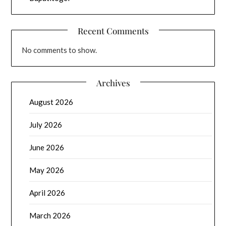
Recent Comments
No comments to show.
Archives
August 2026
July 2026
June 2026
May 2026
April 2026
March 2026