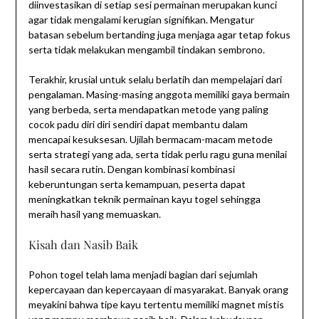
diinvestasikan di setiap sesi permainan merupakan kunci
agar tidak mengalami kerugian signifikan. Mengatur
batasan sebelum bertanding juga menjaga agar tetap fokus
serta tidak melakukan mengambil tindakan sembrono.
Terakhir, krusial untuk selalu berlatih dan mempelajari dari
pengalaman. Masing-masing anggota memiliki gaya bermain
yang berbeda, serta mendapatkan metode yang paling
cocok padu diri diri sendiri dapat membantu dalam
mencapai kesuksesan. Ujilah bermacam-macam metode
serta strategi yang ada, serta tidak perlu ragu guna menilai
hasil secara rutin. Dengan kombinasi kombinasi
keberuntungan serta kemampuan, peserta dapat
meningkatkan teknik permainan kayu togel sehingga
meraih hasil yang memuaskan.
Kisah dan Nasib Baik
Pohon togel telah lama menjadi bagian dari sejumlah
kepercayaan dan kepercayaan di masyarakat. Banyak orang
meyakini bahwa tipe kayu tertentu memiliki magnet mistis