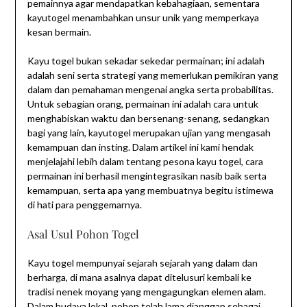
pemainnya agar mendapatkan kebahagiaan, sementara
kayutogel menambahkan unsur unik yang memperkaya
kesan bermain.
Kayu togel bukan sekadar sekedar permainan; ini adalah
adalah seni serta strategi yang memerlukan pemikiran yang
dalam dan pemahaman mengenai angka serta probabilitas.
Untuk sebagian orang, permainan ini adalah cara untuk
menghabiskan waktu dan bersenang-senang, sedangkan
bagi yang lain, kayutogel merupakan ujian yang mengasah
kemampuan dan insting. Dalam artikel ini kami hendak
menjelajahi lebih dalam tentang pesona kayu togel, cara
permainan ini berhasil mengintegrasikan nasib baik serta
kemampuan, serta apa yang membuatnya begitu istimewa
di hati para penggemarnya.
Asal Usul Pohon Togel
Kayu togel mempunyai sejarah sejarah yang dalam dan
berharga, di mana asalnya dapat ditelusuri kembali ke
tradisi nenek moyang yang mengagungkan elemen alam.
Dalam budaya lokal, pohon telah lama dianggap sebagai