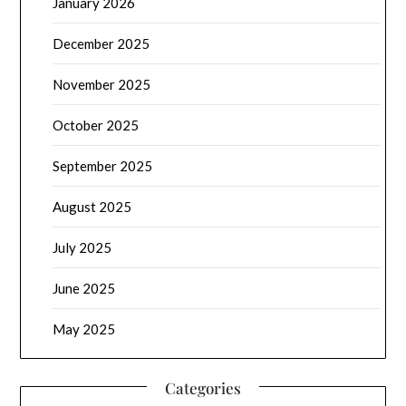
January 2026
December 2025
November 2025
October 2025
September 2025
August 2025
July 2025
June 2025
May 2025
Categories