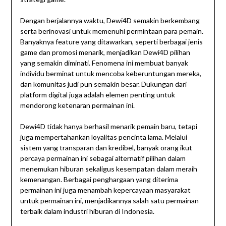
Dengan berjalannya waktu, Dewi4D semakin berkembang
serta berinovasi untuk memenuhi permintaan para pemain.
Banyaknya feature yang ditawarkan, seperti berbagai jenis
game dan promosi menarik, menjadikan Dewi4D pilihan
yang semakin diminati. Fenomena ini membuat banyak
individu berminat untuk mencoba keberuntungan mereka,
dan komunitas judi pun semakin besar. Dukungan dari
platform digital juga adalah elemen penting untuk
mendorong ketenaran permainan ini.
Dewi4D tidak hanya berhasil menarik pemain baru, tetapi
juga mempertahankan loyalitas pencinta lama. Melalui
sistem yang transparan dan kredibel, banyak orang ikut
percaya permainan ini sebagai alternatif pilihan dalam
menemukan hiburan sekaligus kesempatan dalam meraih
kemenangan. Berbagai penghargaan yang diterima
permainan ini juga menambah kepercayaan masyarakat
untuk permainan ini, menjadikannya salah satu permainan
terbaik dalam industri hiburan di Indonesia.