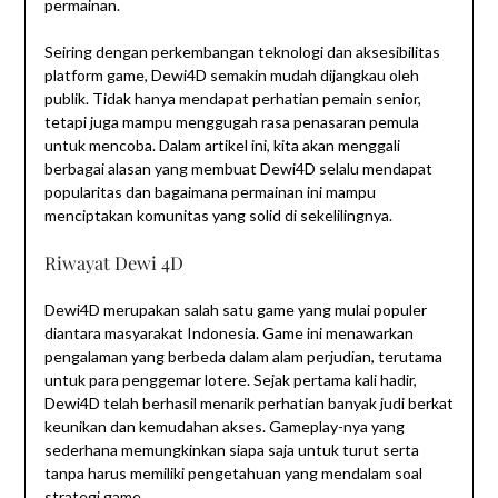
permainan.
Seiring dengan perkembangan teknologi dan aksesibilitas
platform game, Dewi4D semakin mudah dijangkau oleh
publik. Tidak hanya mendapat perhatian pemain senior,
tetapi juga mampu menggugah rasa penasaran pemula
untuk mencoba. Dalam artikel ini, kita akan menggali
berbagai alasan yang membuat Dewi4D selalu mendapat
popularitas dan bagaimana permainan ini mampu
menciptakan komunitas yang solid di sekelilingnya.
Riwayat Dewi 4D
Dewi4D merupakan salah satu game yang mulai populer
diantara masyarakat Indonesia. Game ini menawarkan
pengalaman yang berbeda dalam alam perjudian, terutama
untuk para penggemar lotere. Sejak pertama kali hadir,
Dewi4D telah berhasil menarik perhatian banyak judi berkat
keunikan dan kemudahan akses. Gameplay-nya yang
sederhana memungkinkan siapa saja untuk turut serta
tanpa harus memiliki pengetahuan yang mendalam soal
strategi game.