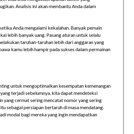
ugikan. Analisis ini akan membantu Anda dalam
an ketika Anda mengalami kekalahan. Banyak pemain
ai lebih banyak uang. Pasang aturan untuk selalu
melakukan taruhan-taruhan lebih dari anggaran yang
mbawa kamu lebih hampir pada sukses dalam permainan
penting untuk mengoptimalkan kesempatan kemenangan
 yang terjadi sebelumnya, kita dapat mendeteksi
in yang cermat sering mencatat nomor yang sering
tu sebagai persiapan bertaruh di masa mendatang.
adi modal bagi mereka yang ingin mendapatkan