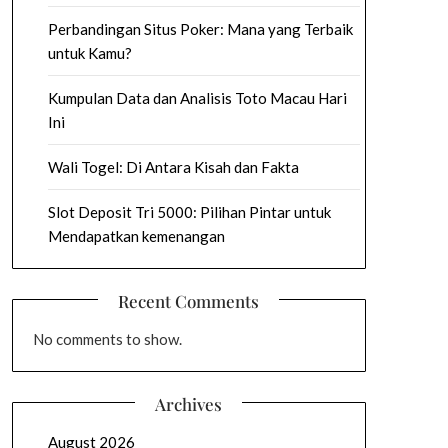
Perbandingan Situs Poker: Mana yang Terbaik
untuk Kamu?
Kumpulan Data dan Analisis Toto Macau Hari
Ini
Wali Togel: Di Antara Kisah dan Fakta
Slot Deposit Tri 5000: Pilihan Pintar untuk
Mendapatkan kemenangan
Recent Comments
No comments to show.
Archives
August 2026