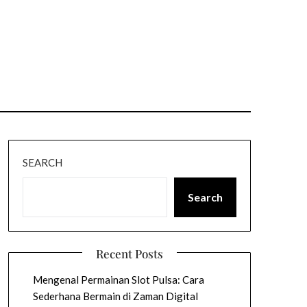
SEARCH
Search
Recent Posts
Mengenal Permainan Slot Pulsa: Cara
Sederhana Bermain di Zaman Digital