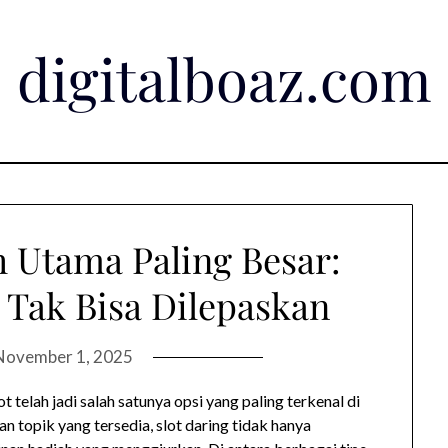
digitalboaz.com
h Utama Paling Besar:
Tak Bisa Dilepaskan
November 1, 2025
 telah jadi salah satunya opsi yang paling terkenal di
 topik yang tersedia, slot daring tidak hanya