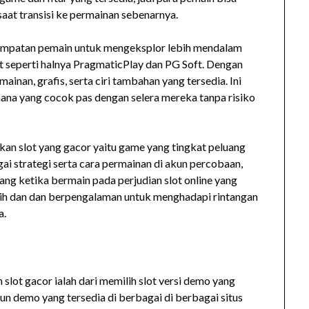
saat transisi ke permainan sebenarnya.
esempatan pemain untuk mengeksplor lebih mendalam
t seperti halnya PragmaticPlay dan PG Soft. Dengan
ainan, grafis, serta ciri tambahan yang tersedia. Ini
a yang cocok pas dengan selera mereka tanpa risiko
an slot yang gacor yaitu game yang tingkat peluang
i strategi serta cara permainan di akun percobaan,
g ketika bermain pada perjudian slot online yang
bih dan dan berpengalaman untuk menghadapi rintangan
a.
slot gacor ialah dari memilih slot versi demo yang
n demo yang tersedia di berbagai di berbagai situs