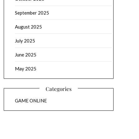
September 2025
August 2025
July 2025
June 2025
May 2025
Categories
GAME ONLINE