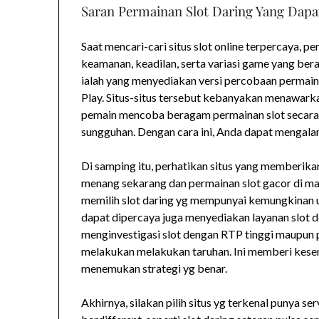
Saran Permainan Slot Daring Yang Dapa
Saat mencari-cari situs slot online terpercaya,
keamanan, keadilan, serta variasi game yang be
ialah yang menyediakan versi percobaan permai
Play. Situs-situs tersebut kebanyakan menawar
pemain mencoba beragam permainan slot secara
sungguhan. Dengan cara ini, Anda dapat mengala
Di samping itu, perhatikan situs yang memberika
menang sekarang dan permainan slot gacor di mal
memilih slot daring yg mempunyai kemungkinan 
dapat dipercaya juga menyediakan layanan slot 
menginvestigasi slot dengan RTP tinggi maupun
melakukan melakukan taruhan. Ini memberi kese
menemukan strategi yg benar.
Akhirnya, silakan pilih situs yg terkenal punya s