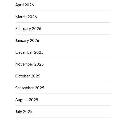
April 2026
March 2026
February 2026
January 2026
December 2025
November 2025
October 2025
September 2025
August 2025
July 2025