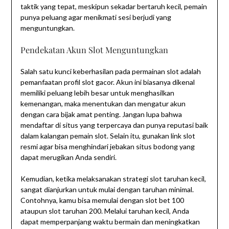
taktik yang tepat, meskipun sekadar bertaruh kecil, pemain
punya peluang agar menikmati sesi berjudi yang
menguntungkan.
Pendekatan Akun Slot Menguntungkan
Salah satu kunci keberhasilan pada permainan slot adalah
pemanfaatan profil slot gacor. Akun ini biasanya dikenal
memiliki peluang lebih besar untuk menghasilkan
kemenangan, maka menentukan dan mengatur akun
dengan cara bijak amat penting. Jangan lupa bahwa
mendaftar di situs yang terpercaya dan punya reputasi baik
dalam kalangan pemain slot. Selain itu, gunakan link slot
resmi agar bisa menghindari jebakan situs bodong yang
dapat merugikan Anda sendiri.
Kemudian, ketika melaksanakan strategi slot taruhan kecil,
sangat dianjurkan untuk mulai dengan taruhan minimal.
Contohnya, kamu bisa memulai dengan slot bet 100
ataupun slot taruhan 200. Melalui taruhan kecil, Anda
dapat memperpanjang waktu bermain dan meningkatkan