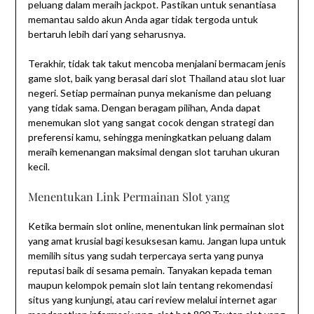
peluang dalam meraih jackpot. Pastikan untuk senantiasa
memantau saldo akun Anda agar tidak tergoda untuk
bertaruh lebih dari yang seharusnya.
Terakhir, tidak tak takut mencoba menjalani bermacam jenis
game slot, baik yang berasal dari slot Thailand atau slot luar
negeri. Setiap permainan punya mekanisme dan peluang
yang tidak sama. Dengan beragam pilihan, Anda dapat
menemukan slot yang sangat cocok dengan strategi dan
preferensi kamu, sehingga meningkatkan peluang dalam
meraih kemenangan maksimal dengan slot taruhan ukuran
kecil.
Menentukan Link Permainan Slot yang
Ketika bermain slot online, menentukan link permainan slot
yang amat krusial bagi kesuksesan kamu. Jangan lupa untuk
memilih situs yang sudah terpercaya serta yang punya
reputasi baik di sesama pemain. Tanyakan kepada teman
maupun kelompok pemain slot lain tentang rekomendasi
situs yang kunjungi, atau cari review melalui internet agar