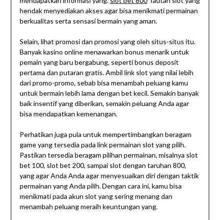
mendapatkan informasi yang.
slot bet 800
Tautan slot yang
hendak menyediakan akses agar bisa menikmati permainan
berkualitas serta sensasi bermain yang aman.
Selain, lihat promosi dan promosi yang oleh situs-situs itu.
Banyak kasino online menawarkan bonus menarik untuk
pemain yang baru bergabung, seperti bonus deposit
pertama dan putaran gratis. Ambil link slot yang nilai lebih
dari promo-promo, sebab bisa menambah peluang kamu
untuk bermain lebih lama dengan bet kecil. Semakin banyak
baik insentif yang diberikan, semakin peluang Anda agar
bisa mendapatkan kemenangan.
Perhatikan juga pula untuk mempertimbangkan beragam
game yang tersedia pada link permainan slot yang pilih.
Pastikan tersedia beragam pilihan permainan, misalnya slot
bet 100, slot bet 200, sampai slot dengan taruhan 800,
yang agar Anda Anda agar menyesuaikan diri dengan taktik
permainan yang Anda pilih. Dengan cara ini, kamu bisa
menikmati pada akun slot yang sering menang dan
menambah peluang meraih keuntungan yang.