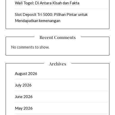
Wali Togel: Di Antara Kisah dan Fakta
Slot Deposit Tri 5000: Pilihan Pintar untuk
Mendapatkan kemenangan
Recent Comments
No comments to show.
Archives
August 2026
July 2026
June 2026
May 2026