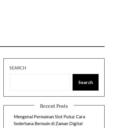
SEARCH
Search
Recent Posts
Mengenal Permainan Slot Pulsa: Cara
Sederhana Bermain di Zaman Digital