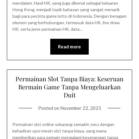
mendalam. Hasil HK, yang juga dikenal sebagai keluaran
Hong Kong, menjadi topik bahasan yang sangat menarik
bagi para pecinta game lotto di Indonesia. Dengan beragam
elemen yang berhubungan, termasuk data HK, live draw
HK, serta jenis permainan HK, data…
Read more
Permainan Slot Tanpa Biaya: Keseruan
Bermain Game Tanpa Mengeluarkan
Duit
Posted on
November 22, 2025
Permainan slot online sekarang semakin seru dengan
kehadiran opsi mesin slot tanpa biaya, yang mana
memberikan para pemain mengalami kesenangan tanpa