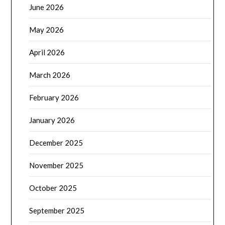
June 2026
May 2026
April 2026
March 2026
February 2026
January 2026
December 2025
November 2025
October 2025
September 2025