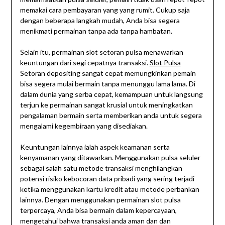
memakai cara pembayaran yang yang rumit. Cukup saja
dengan beberapa langkah mudah, Anda bisa segera
menikmati permainan tanpa ada tanpa hambatan.
Selain itu, permainan slot setoran pulsa menawarkan
keuntungan dari segi cepatnya transaksi.
Slot Pulsa
Setoran depositing sangat cepat memungkinkan pemain
bisa segera mulai bermain tanpa menunggu lama lama. Di
dalam dunia yang serba cepat, kemampuan untuk langsung
terjun ke permainan sangat krusial untuk meningkatkan
pengalaman bermain serta memberikan anda untuk segera
mengalami kegembiraan yang disediakan.
Keuntungan lainnya ialah aspek keamanan serta
kenyamanan yang ditawarkan. Menggunakan pulsa seluler
sebagai salah satu metode transaksi menghilangkan
potensi risiko kebocoran data pribadi yang sering terjadi
ketika menggunakan kartu kredit atau metode perbankan
lainnya. Dengan menggunakan permainan slot pulsa
terpercaya, Anda bisa bermain dalam kepercayaan,
mengetahui bahwa transaksi anda aman dan dan