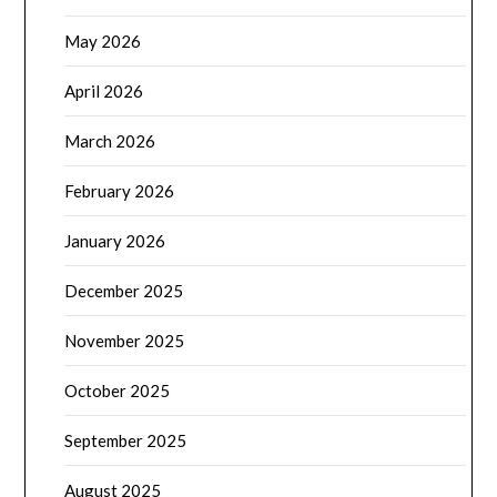
May 2026
April 2026
March 2026
February 2026
January 2026
December 2025
November 2025
October 2025
September 2025
August 2025