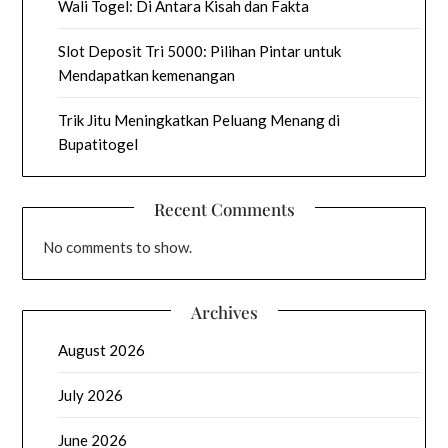
Wali Togel: Di Antara Kisah dan Fakta
Slot Deposit Tri 5000: Pilihan Pintar untuk
Mendapatkan kemenangan
Trik Jitu Meningkatkan Peluang Menang di
Bupatitogel
Recent Comments
No comments to show.
Archives
August 2026
July 2026
June 2026