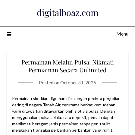
Skip
digitalboaz.com
to
content
Menu
Permainan Melalui Pulsa: Nikmati
Permainan Secara Unlimited
Posted on
October 31, 2025
Permainan slot kian digemari di kalangan pecinta perjudian
daring di negara Tanah Air, terutama berkat kemudahan
yang ditawarkan ditawarkan oleh slot via pulsa. Dengan
menggunakan pulsa selaku cara deposit, pemain dapat
menikmati beragam jenis permainan tanpa perlu sulit
melakukan transaksi perbankan perbankan yang rumit.