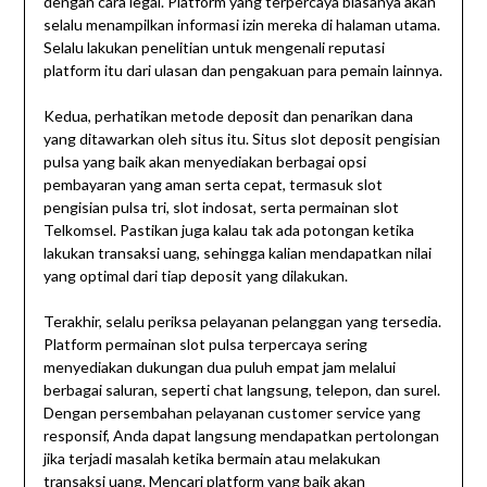
dengan cara legal. Platform yang terpercaya biasanya akan
selalu menampilkan informasi izin mereka di halaman utama.
Selalu lakukan penelitian untuk mengenali reputasi
platform itu dari ulasan dan pengakuan para pemain lainnya.
Kedua, perhatikan metode deposit dan penarikan dana
yang ditawarkan oleh situs itu. Situs slot deposit pengisian
pulsa yang baik akan menyediakan berbagai opsi
pembayaran yang aman serta cepat, termasuk slot
pengisian pulsa tri, slot indosat, serta permainan slot
Telkomsel. Pastikan juga kalau tak ada potongan ketika
lakukan transaksi uang, sehingga kalian mendapatkan nilai
yang optimal dari tiap deposit yang dilakukan.
Terakhir, selalu periksa pelayanan pelanggan yang tersedia.
Platform permainan slot pulsa terpercaya sering
menyediakan dukungan dua puluh empat jam melalui
berbagai saluran, seperti chat langsung, telepon, dan surel.
Dengan persembahan pelayanan customer service yang
responsif, Anda dapat langsung mendapatkan pertolongan
jika terjadi masalah ketika bermain atau melakukan
transaksi uang. Mencari platform yang baik akan