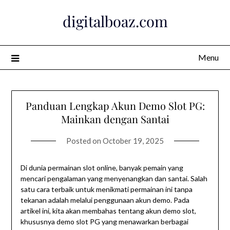
Skip
digitalboaz.com
to
content
Menu
Panduan Lengkap Akun Demo Slot PG:
Mainkan dengan Santai
Posted on
October 19, 2025
Di dunia permainan slot online, banyak pemain yang
mencari pengalaman yang menyenangkan dan santai. Salah
satu cara terbaik untuk menikmati permainan ini tanpa
tekanan adalah melalui penggunaan akun demo. Pada
artikel ini, kita akan membahas tentang akun demo slot,
khususnya demo slot PG yang menawarkan berbagai