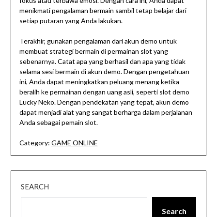
fokus atau terbawa emosi. Dengan cara ini, Anda dapat
menikmati pengalaman bermain sambil tetap belajar dari
setiap putaran yang Anda lakukan.
Terakhir, gunakan pengalaman dari akun demo untuk
membuat strategi bermain di permainan slot yang
sebenarnya. Catat apa yang berhasil dan apa yang tidak
selama sesi bermain di akun demo. Dengan pengetahuan
ini, Anda dapat meningkatkan peluang menang ketika
beralih ke permainan dengan uang asli, seperti slot demo
Lucky Neko. Dengan pendekatan yang tepat, akun demo
dapat menjadi alat yang sangat berharga dalam perjalanan
Anda sebagai pemain slot.
Category:
GAME ONLINE
SEARCH
Search