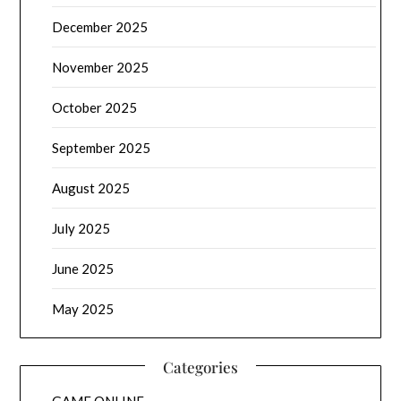
December 2025
November 2025
October 2025
September 2025
August 2025
July 2025
June 2025
May 2025
Categories