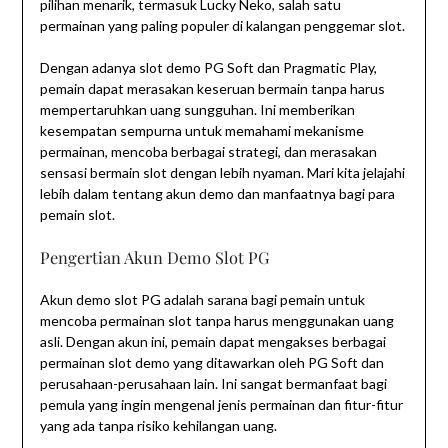
pilihan menarik, termasuk Lucky Neko, salah satu
permainan yang paling populer di kalangan penggemar slot.
Dengan adanya slot demo PG Soft dan Pragmatic Play,
pemain dapat merasakan keseruan bermain tanpa harus
mempertaruhkan uang sungguhan. Ini memberikan
kesempatan sempurna untuk memahami mekanisme
permainan, mencoba berbagai strategi, dan merasakan
sensasi bermain slot dengan lebih nyaman. Mari kita jelajahi
lebih dalam tentang akun demo dan manfaatnya bagi para
pemain slot.
Pengertian Akun Demo Slot PG
Akun demo slot PG adalah sarana bagi pemain untuk
mencoba permainan slot tanpa harus menggunakan uang
asli. Dengan akun ini, pemain dapat mengakses berbagai
permainan slot demo yang ditawarkan oleh PG Soft dan
perusahaan-perusahaan lain. Ini sangat bermanfaat bagi
pemula yang ingin mengenal jenis permainan dan fitur-fitur
yang ada tanpa risiko kehilangan uang.