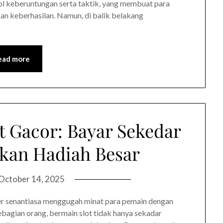
bol keberuntungan serta taktik, yang membuat para
an keberhasilan. Namun, di balik belakang
ead more
t Gacor: Bayar Sekedar
kan Hadiah Besar
October 14, 2025
uler senantiasa menggugah minat para pemain dengan
bagian orang, bermain slot tidak hanya sekadar