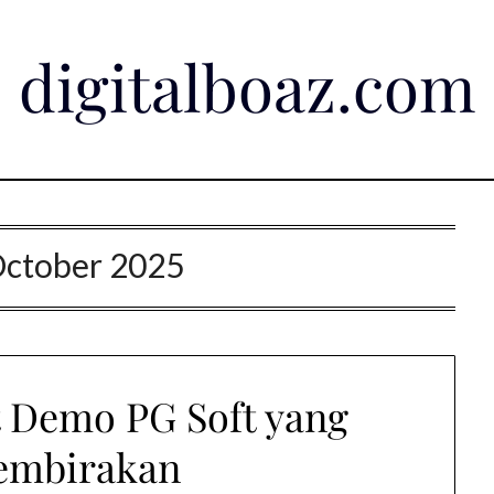
digitalboaz.com
ctober 2025
t Demo PG Soft yang
embirakan