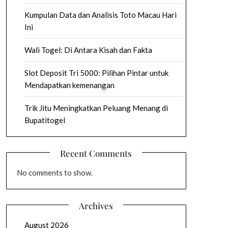
Kumpulan Data dan Analisis Toto Macau Hari
Ini
Wali Togel: Di Antara Kisah dan Fakta
Slot Deposit Tri 5000: Pilihan Pintar untuk
Mendapatkan kemenangan
Trik Jitu Meningkatkan Peluang Menang di
Bupatitogel
Recent Comments
No comments to show.
Archives
August 2026