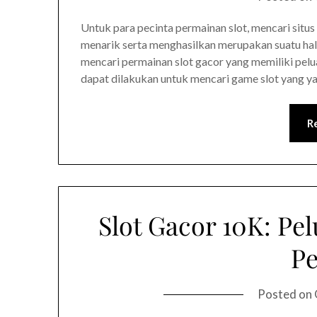
Untuk para pecinta permainan slot, mencari sit
menarik serta menghasilkan merupakan suatu hal 
mencari permainan slot gacor yang memiliki pelu
dapat dilakukan untuk mencari game slot yang y
R
Slot Gacor 10K: Pe
P
Posted on