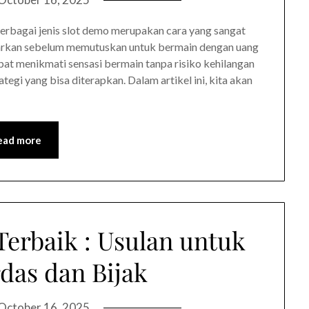
erbagai jenis slot demo merupakan cara yang sangat
awarkan sebelum memutuskan untuk bermain dengan uang
at menikmati sensasi bermain tanpa risiko kehilangan
egi yang bisa diterapkan. Dalam artikel ini, kita akan
ead more
Terbaik : Usulan untuk
das dan Bijak
October 16, 2025