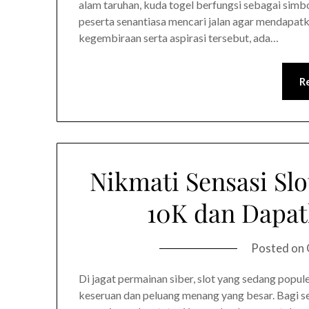
alam taruhan, kuda togel berfungsi sebagai sim
peserta senantiasa mencari jalan agar mendapatk
kegembiraan serta aspirasi tersebut, ada…
R
Nikmati Sensasi Slo
10K dan Dapat
Posted on
Di jagat permainan siber, slot yang sedang pop
keseruan dan peluang menang yang besar. Bagi se