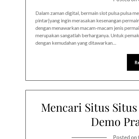
Dalam zaman digital, bermain slot pulsa pulsa me
pintar|yang ingin merasakan kesenangan permaina
dengan menawarkan macam-macam jenis permaina
merupakan sangatlah berharganya. Untuk pemakai
dengan kemudahan yang ditawarkan…
R
Mencari Situs Situs
Demo Pra
Posted on