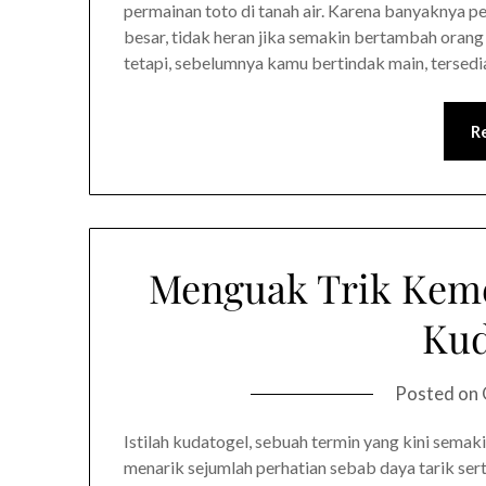
permainan toto di tanah air. Karena banyaknya 
besar, tidak heran jika semakin bertambah orang 
tetapi, sebelumnya kamu bertindak main, tersed
R
Menguak Trik Kem
Kud
Posted on
Istilah kudatogel, sebuah termin yang kini semaki
menarik sejumlah perhatian sebab daya tarik se