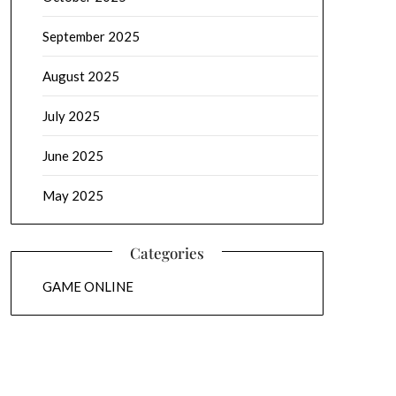
September 2025
August 2025
July 2025
June 2025
May 2025
Categories
GAME ONLINE