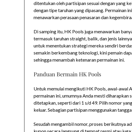
ditentukan oleh partisipan sesuai dengan yang k
dengan tipe taruhan yang dipasang. Permainan i
menawarkan perasaan penasaran dan kegembiraan
Di samping itu, HK Pools juga menawarkan banyak 
termasuk taruhan straight, balik, dan jenis lain
untuk menentukan strategi mereka sendiri berd
semakin berkembang teknologi, kini pemain dap
sehingga menambah ketenaran permainan ini.
Panduan Bermain HK Pools
Untuk memulai mengikuti HK Pools, awal-awal 
permainan ini, umumnya Anda mesti diharapkan s
ditetapkan, seperti dari 1 s/d 49. Pilih nomor 
keluar. Sebagian partisipan menggunakan tangga
Sesudah mengambil nomor, proses berikutnya ad
kupon secara langsung di tempat resmi atau juga