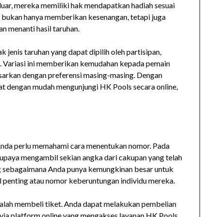
eluar, mereka memiliki hak mendapatkan hadiah sesuai
ni bukan hanya memberikan kesenangan, tetapi juga
 menanti hasil taruhan.
jenis taruhan yang dapat dipilih oleh partisipan,
nya. Variasi ini memberikan kemudahan kepada pemain
asarkan dengan preferensi masing-masing. Dengan
at dengan mudah mengunjungi HK Pools secara online,
Anda perlu memahami cara menentukan nomor. Pada
upaya mengambil sekian angka dari cakupan yang telah
yang sebagaimana Anda punya kemungkinan besar untuk
l penting atau nomor keberuntungan individu mereka.
alah membeli tiket. Anda dapat melakukan pembelian
 via platform online yang mengakses layanan HK Pools.