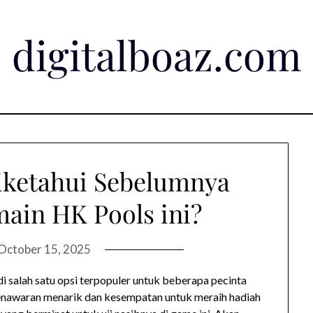
digitalboaz.com
iketahui Sebelumnya
ain HK Pools ini?
October 15, 2025
 salah satu opsi terpopuler untuk beberapa pecinta
penawaran menarik dan kesempatan untuk meraih hadiah