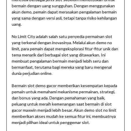
bermain dengan uang sungguhan. Dengan menggunakan
akun demo, pemain dapat merasakan pengalaman bermain
yang sama dengan versi asli, tetapi tanpa risiko kehilangan
uang.
No Limit City adalah salah satu penyedia permainan slot
yang terkenal dengan inovasinya. Melalui akun demo no
limit, para pemain dapat mengeksplorasi fitur-fitur unik dan
tema menarik dari berbagai slot yang ditawarkan. Ini
membuat pengalaman bermain menjadi lebih seru dan
bermanfaat, terutama bagi mereka yang baru mengenal
dunia perjudian online.
Bermain slot demo gacor memberikan kesempatan kepada
pemain untuk memahami mekanisme permainan, strategi,
dan bonus yang ada. Dengan pemahaman yang baik,
peluang untuk meraih kemenangan saat bermain di slot
gacor maxwin menjadi lebih besar. Akun demo slot no limit
memberikan akses mudah ke semua fitur ini, membuatnya
menjadi pilihan ideal untuk penggemar slot.