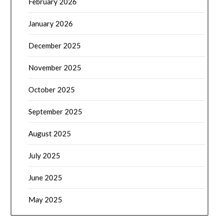
February 2026
January 2026
December 2025
November 2025
October 2025
September 2025
August 2025
July 2025
June 2025
May 2025