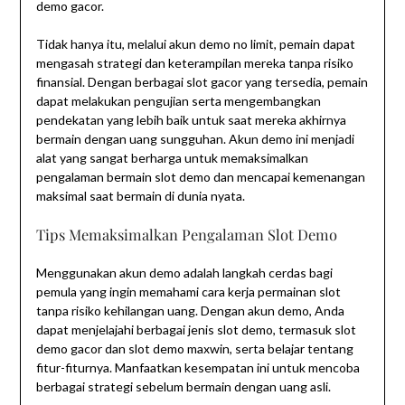
demo gacor.
Tidak hanya itu, melalui akun demo no limit, pemain dapat
mengasah strategi dan keterampilan mereka tanpa risiko
finansial. Dengan berbagai slot gacor yang tersedia, pemain
dapat melakukan pengujian serta mengembangkan
pendekatan yang lebih baik untuk saat mereka akhirnya
bermain dengan uang sungguhan. Akun demo ini menjadi
alat yang sangat berharga untuk memaksimalkan
pengalaman bermain slot demo dan mencapai kemenangan
maksimal saat bermain di dunia nyata.
Tips Memaksimalkan Pengalaman Slot Demo
Menggunakan akun demo adalah langkah cerdas bagi
pemula yang ingin memahami cara kerja permainan slot
tanpa risiko kehilangan uang. Dengan akun demo, Anda
dapat menjelajahi berbagai jenis slot demo, termasuk slot
demo gacor dan slot demo maxwin, serta belajar tentang
fitur-fiturnya. Manfaatkan kesempatan ini untuk mencoba
berbagai strategi sebelum bermain dengan uang asli.