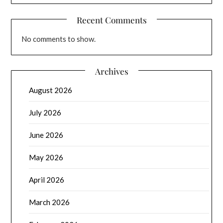
Recent Comments
No comments to show.
Archives
August 2026
July 2026
June 2026
May 2026
April 2026
March 2026