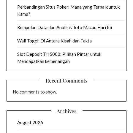
Perbandingan Situs Poker: Mana yang Terbaik untuk
Kamu?
Kumpulan Data dan Analisis Toto Macau Hari Ini
Wali Togel: Di Antara Kisah dan Fakta
Slot Deposit Tri 5000: Pilihan Pintar untuk
Mendapatkan kemenangan
Recent Comments
No comments to show.
Archives
August 2026