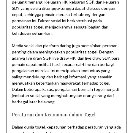
peluang menang. Keluaran HK, keluaran SGP, dan keluaran
SDY yang selalu ditunggu-tunggu dapat diakses dengan
cepat, sehingga pemain merasa terhubung dengan
permainan ini. Faktor sosial ini berkontribusi pada
popularitas togel, menjadikannya sebagai bagian dari
kehidupan sehari-hari.
Media sosial dan platform daring juga memainkan peranan
penting dalam meningkatkan popularitas togel. Dengan
adanya live draw SGP, live draw HK, dan live draw SDY, para
pemain dapat melihat hasil secara real-time dan berbagi
pengalaman mereka. Ini menciptakan komunitas yang
saling mendukung dan berbagi informasi, yang semakin
menguatkan ketertarikan masyarakat terhadap togel.
Dalam beberapa kasus, pengalaman bermain togel menjadi
jembatan sosial yang menghubungkan orang-orang dari
berbagai latar belakang.
Peraturan dan Keamanan dalam Togel
Dalam dunia togel, kepatuhan terhadap peraturan yang ada