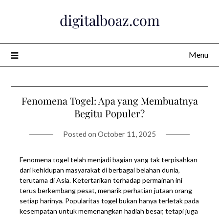
Skip
digitalboaz.com
to
content
Menu
Fenomena Togel: Apa yang Membuatnya
Begitu Populer?
Posted on
October 11, 2025
Fenomena togel telah menjadi bagian yang tak terpisahkan
dari kehidupan masyarakat di berbagai belahan dunia,
terutama di Asia. Ketertarikan terhadap permainan ini
terus berkembang pesat, menarik perhatian jutaan orang
setiap harinya. Popularitas togel bukan hanya terletak pada
kesempatan untuk memenangkan hadiah besar, tetapi juga