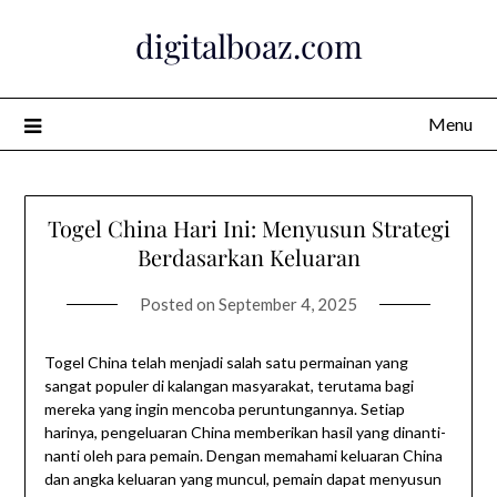
Skip
digitalboaz.com
to
content
Menu
Togel China Hari Ini: Menyusun Strategi
Berdasarkan Keluaran
Posted on
September 4, 2025
Togel China telah menjadi salah satu permainan yang
sangat populer di kalangan masyarakat, terutama bagi
mereka yang ingin mencoba peruntungannya. Setiap
harinya, pengeluaran China memberikan hasil yang dinanti-
nanti oleh para pemain. Dengan memahami keluaran China
dan angka keluaran yang muncul, pemain dapat menyusun