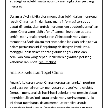
strategi yang lebih matang untuk meningkatkan peluang
menang.
Dalam artikel ini, kita akan membahas lebih dalam mengenai
result China hari ini dan bagaimana informasi tersebut
dapat dimanfaatkan untuk merumuskan strategi permainan
togel China yang lebih efektif. Jangan lewatkan update
terkini mengenai pengeluaran China pools yang dapat
membantu Anda dalam merencanakan langkah selanjutnya
dalam permainan ini. Bergabunglah dengan kami untuk
menggali lebih dalam tentang dunia togel China dan
temukan cara yang tepat untuk meningkatkan peluang
keberhasilan Anda.
result china
Analisis Keluaran Togel China
Analisis keluaran togel China merupakan langkah penting
bagi para pemain untuk menyusun strategi yang efektif.
Dengan menganalisis hasil-hasil sebelumnya, pemain dapat
mengidentifikasi pola atau angka yang sering muncul. Hal
ini dapat membantu dalam membuat prediksi untuk
permainan berikutnya. Pemain yang peka terhadap tren