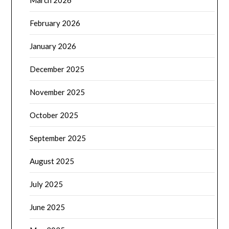
March 2026
February 2026
January 2026
December 2025
November 2025
October 2025
September 2025
August 2025
July 2025
June 2025