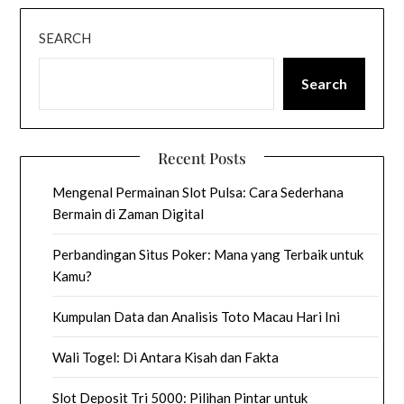
SEARCH
Search
Recent Posts
Mengenal Permainan Slot Pulsa: Cara Sederhana
Bermain di Zaman Digital
Perbandingan Situs Poker: Mana yang Terbaik untuk
Kamu?
Kumpulan Data dan Analisis Toto Macau Hari Ini
Wali Togel: Di Antara Kisah dan Fakta
Slot Deposit Tri 5000: Pilihan Pintar untuk