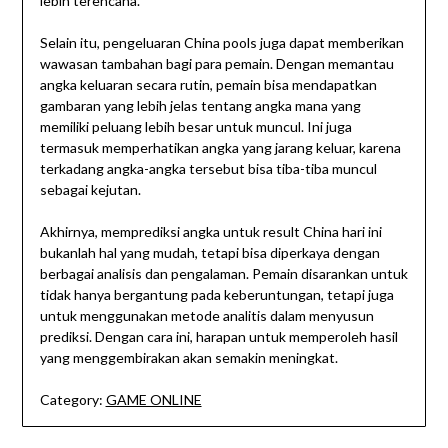
lebih terencana.
Selain itu, pengeluaran China pools juga dapat memberikan
wawasan tambahan bagi para pemain. Dengan memantau
angka keluaran secara rutin, pemain bisa mendapatkan
gambaran yang lebih jelas tentang angka mana yang
memiliki peluang lebih besar untuk muncul. Ini juga
termasuk memperhatikan angka yang jarang keluar, karena
terkadang angka-angka tersebut bisa tiba-tiba muncul
sebagai kejutan.
Akhirnya, memprediksi angka untuk result China hari ini
bukanlah hal yang mudah, tetapi bisa diperkaya dengan
berbagai analisis dan pengalaman. Pemain disarankan untuk
tidak hanya bergantung pada keberuntungan, tetapi juga
untuk menggunakan metode analitis dalam menyusun
prediksi. Dengan cara ini, harapan untuk memperoleh hasil
yang menggembirakan akan semakin meningkat.
Category:
GAME ONLINE